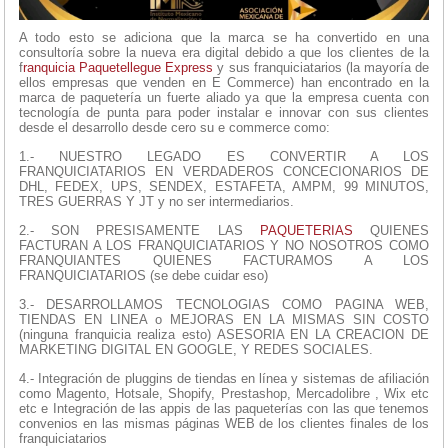
A todo esto se adiciona que la marca se ha convertido en una
consultoría sobre la nueva era digital debido a que los clientes de la
f
ranquicia Paquetellegue Express
y sus franquiciatarios (la mayoría de
ellos empresas que venden en E Commerce) han encontrado en la
marca de paquetería un fuerte aliado ya que la empresa cuenta con
tecnología de punta para poder instalar e innovar con sus clientes
desde el desarrollo desde cero su e commerce como:
1.- NUESTRO LEGADO ES CONVERTIR A LOS
FRANQUICIATARIOS EN VERDADEROS CONCECIONARIOS DE
DHL, FEDEX, UPS, SENDEX, ESTAFETA, AMPM, 99 MINUTOS,
TRES GUERRAS Y JT y no ser intermediarios.
2.- SON PRESISAMENTE LAS
PAQUETERIAS
QUIENES
FACTURAN A LOS FRANQUICIATARIOS Y NO NOSOTROS COMO
FRANQUIANTES QUIENES FACTURAMOS A LOS
FRANQUICIATARIOS (se debe cuidar eso)
3.- DESARROLLAMOS TECNOLOGIAS COMO PAGINA WEB,
TIENDAS EN LINEA o MEJORAS EN LA MISMAS SIN COSTO
(ninguna franquicia realiza esto) ASESORIA EN LA CREACION DE
MARKETING DIGITAL EN GOOGLE, Y REDES SOCIALES.
4.- Integración de pluggins de tiendas en línea y sistemas de afiliación
como Magento, Hotsale, Shopify, Prestashop, Mercadolibre , Wix etc
etc e Integración de las appis de las paqueterías con las que tenemos
convenios en las mismas páginas WEB de los clientes finales de los
franquiciatarios