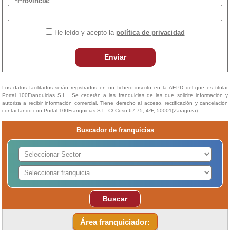
*Provincia:
He leído y acepto la
política de privacidad
Enviar
Los datos facilitados serán registrados en un fichero inscrito en la AEPD del que es titular
Portal 100Franquicias S.L.. Se cederán a las franquicias de las que solicite información y
autoriza a recibir información comercial. Tiene derecho al acceso, rectificación y cancelación
contactando con Portal 100Franquicias S.L. C/ Coso 67-75, 4ºF, 50001(Zaragoza).
Buscador de franquicias
Buscar
Área franquiciador: