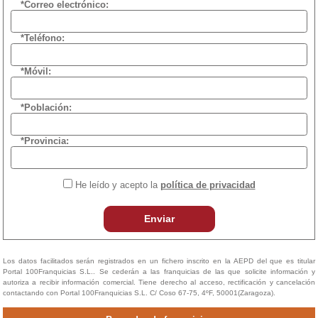
*Correo electrónico:
*Teléfono:
*Móvil:
*Población:
*Provincia:
He leído y acepto la
política de privacidad
Enviar
Los datos facilitados serán registrados en un fichero inscrito en la AEPD del que es titular
Portal 100Franquicias S.L.. Se cederán a las franquicias de las que solicite información y
autoriza a recibir información comercial. Tiene derecho al acceso, rectificación y cancelación
contactando con Portal 100Franquicias S.L. C/ Coso 67-75, 4ºF, 50001(Zaragoza).