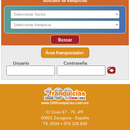
Buscador de franquicias
Buscar
Área franquiciador:
Usuario
Contraseña
www.100franquicias.com.mx
C/ Coso 67 - 75, 4ºF
50001 Zaragoza - España
Tlf. 0034 + 976 228 839