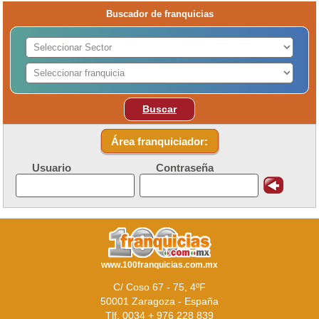
Buscador de franquicias
Buscar
Área franquiciador:
Usuario
Contraseña
www.100franquicias.com.mx
C/ Coso 67 - 75, 4ºF
50001 Zaragoza - España
Tlf. 0034 + 976 228 839