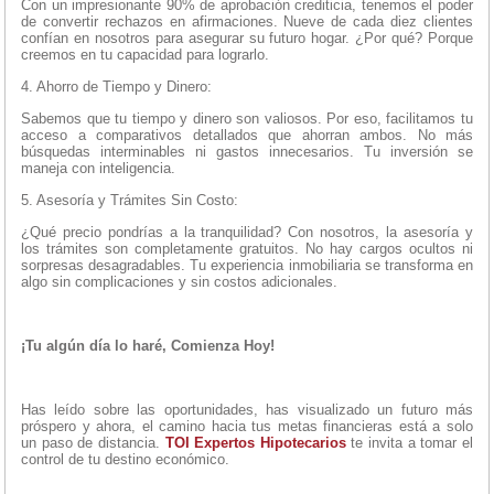
Con un impresionante 90% de aprobación crediticia, tenemos el poder
de convertir rechazos en afirmaciones. Nueve de cada diez clientes
confían en nosotros para asegurar su futuro hogar. ¿Por qué? Porque
creemos en tu capacidad para lograrlo.
4. Ahorro de Tiempo y Dinero:
Sabemos que tu tiempo y dinero son valiosos. Por eso, facilitamos tu
acceso a comparativos detallados que ahorran ambos. No más
búsquedas interminables ni gastos innecesarios. Tu inversión se
maneja con inteligencia.
5. Asesoría y Trámites Sin Costo:
¿Qué precio pondrías a la tranquilidad? Con nosotros, la asesoría y
los trámites son completamente gratuitos. No hay cargos ocultos ni
sorpresas desagradables. Tu experiencia inmobiliaria se transforma en
algo sin complicaciones y sin costos adicionales.
¡Tu algún día lo haré, Comienza Hoy!
Has leído sobre las oportunidades, has visualizado un futuro más
próspero y ahora, el camino hacia tus metas financieras está a solo
un paso de distancia.
TOI Expertos Hipotecarios
te invita a tomar el
control de tu destino económico.