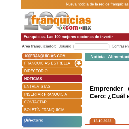
Nueva noticia de la red de franquici
Franquicias. Las 100 mejores opciones de invertir
Área franquiciador:
Usuario
Contraseñ
100FRANQUICIAS.COM
Noticia - Alimentac
FRANQUICIAS ESTRELLA
DIRECTORIO
NOTICIAS
ENTREVISTAS
Emprender 
INSERTAR FRANQUICIA
Cero: ¿Cuál e
CONTACTAR
BOLETÍN FRANQUICIA
Directorio
18.10.2023