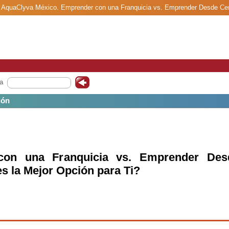
as AquaClyva México. Emprender con una Franquicia vs. Emprender Desde Cer
a
ión
con una Franquicia vs. Emprender Des
s la Mejor Opción para Ti?