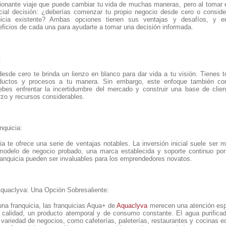
onante viaje que puede cambiar tu vida de muchas maneras, pero al tomar 
cial decisión: ¿deberías comenzar tu propio negocio desde cero o conside
quicia existente? Ambas opciones tienen sus ventajas y desafíos, y en
ficios de cada una para ayudarte a tomar una decisión informada.
:
sde cero te brinda un lienzo en blanco para dar vida a tu visión. Tienes tot
oductos y procesos a tu manera. Sin embargo, este enfoque también con
debes enfrentar la incertidumbre del mercado y construir una base de clie
rzo y recursos considerables.
nquicia:
icia te ofrece una serie de ventajas notables. La inversión inicial suele s
odelo de negocio probado, una marca establecida y soporte continuo por 
ranquicia pueden ser invaluables para los emprendedores novatos.
quaclyva: Una Opción Sobresaliente:
na franquicia, las franquicias Aqua+ de
Aquaclyva
merecen una atención espe
 calidad, un producto atemporal y de consumo constante. El agua purifica
 variedad de negocios, como cafeterías, paleterías, restaurantes y cocinas 