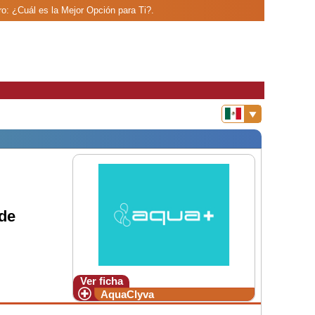
o: ¿Cuál es la Mejor Opción para Ti?.
de
Ver ficha
AquaClyva