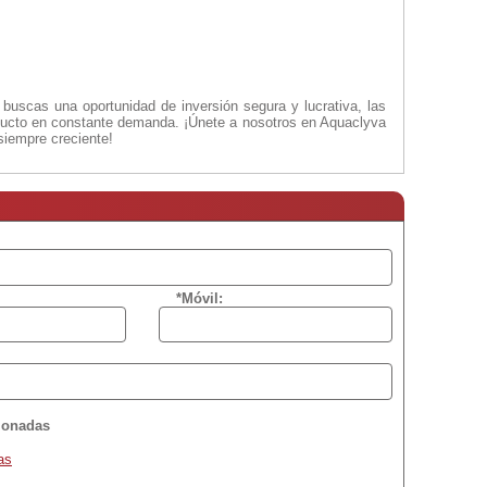
buscas una oportunidad de inversión segura y lucrativa, las
oducto en constante demanda. ¡Únete a nosotros en Aquaclyva
siempre creciente!
*Móvil:
cionadas
as