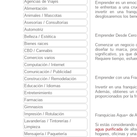
Agencias de Viajes
Emprender es un emoci
te enfrentas a una cru
Alimentación
invertir en una fran
Animales / Mascotas
desglosaremos los bene
Asesorías / Consultorías
Automotriz
Emprender Desde Cero
Belleza / Estética
Bienes raices
Comenzar un negocio de
diseñar tu marca, pr
CBD / Cannabis
significativo, ya que 
Comercios varios
Requiere tiempo, esfue
Computación / Internet
Comunicación / Publicidad
Emprender con una Fra
Construcción / Remodelación
Educación / Idiomas
Invertir en una franqu
Además, obtienes un m
Entretenimiento
proporcionados por la f
Farmacias
Gimnasios
Impresión / Rotulación
Franquicias Aqua+ de A
Lavanderías / Tintorerías /
Si estás considerando u
Limpieza
agua purificada
de alta
Mensajería / Paquetería
hogares, oficinas y una