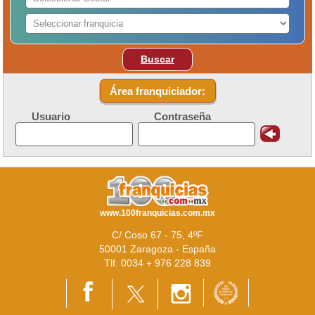
Buscar
Área franquiciador:
Usuario
Contraseña
www.100franquicias.com.mx
C/ Coso 67 - 75, 4ºF
50001 Zaragoza - España
Tlf. 0034 + 976 228 839