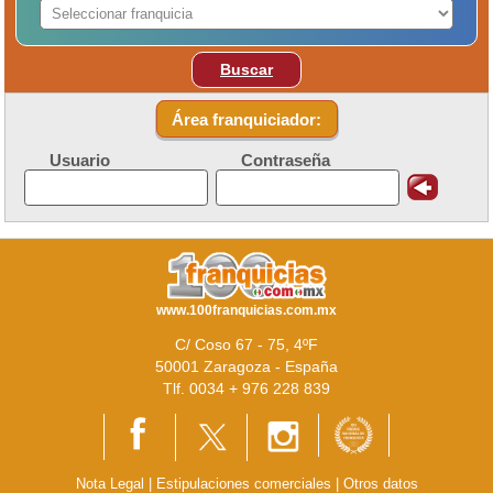
Buscar
Área franquiciador:
Usuario
Contraseña
www.100franquicias.com.mx
C/ Coso 67 - 75, 4ºF
50001 Zaragoza - España
Tlf. 0034 + 976 228 839
Nota Legal
|
Estipulaciones comerciales
|
Otros datos