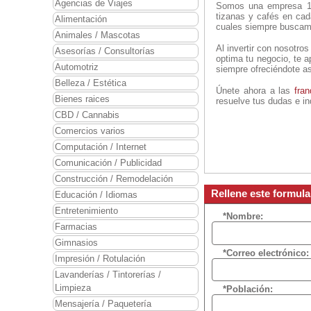
Agencias de Viajes
Somos una empresa 1
tizanas y cafés en cad
Alimentación
cuales siempre buscamo
Animales / Mascotas
Al invertir con nosotr
Asesorías / Consultorías
optima tu negocio, te 
Automotriz
siempre ofreciéndote as
Belleza / Estética
Únete ahora a las
fra
Bienes raices
resuelve tus dudas e i
CBD / Cannabis
Comercios varios
Computación / Internet
Comunicación / Publicidad
Construcción / Remodelación
Rellene este formul
Educación / Idiomas
Entretenimiento
*Nombre:
Farmacias
Gimnasios
*Correo electrónico:
Impresión / Rotulación
Lavanderías / Tintorerías /
Limpieza
*Población:
Mensajería / Paquetería