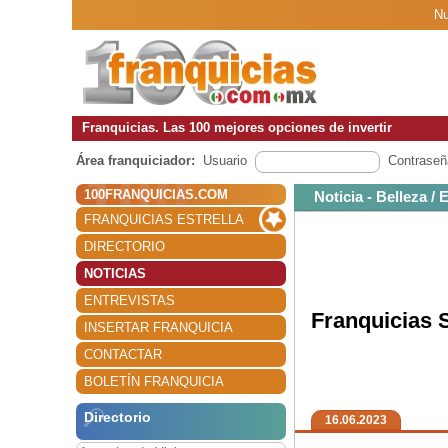
Nu
Franquicias. Las 100 mejores opciones de invertir
Área franquiciador:
Usuario
Contraseñ
100FRANQUICIAS.COM
Noticia - Belleza / 
FRANQUICIAS ESTRELLA
DIRECTORIO
NOTICIAS
ENTREVISTAS
Franquicias
INSERTAR FRANQUICIA
CONTACTAR
BOLETÍN FRANQUICIA
Directorio
16.06.2023