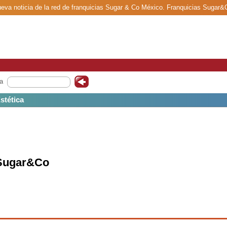
eva noticia de la red de franquicias Sugar & Co México. Franquicias Sugar&
a
Estética
 Sugar&Co