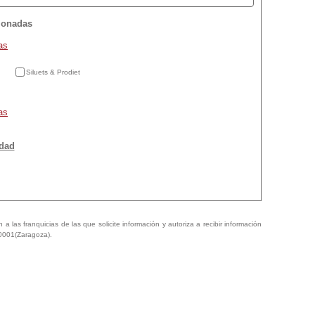
cionadas
as
Siluets & Prodiet
as
idad
a las franquicias de las que solicite información y autoriza a recibir información
50001(Zaragoza).