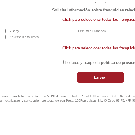
Solicita información sobre franquicias rela
Click para seleccionar todas las franquici
2Body
Perfumes Europeos
Your Wellness Times
Click para seleccionar todas las franquici
He leído y acepto la
política de privac
Enviar
trados en un fichero inscrito en la AEPD del que es titular Portal 100Franquicias S.L.. Se cederán 
so, rectificación y cancelación contactando con Portal 100Franquicias S.L. C/ Coso 67-75, 4ºF, 