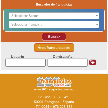
Buscador de franquicias
Buscar
Área franquiciador:
Usuario
Contraseña
www.100franquicias.com.mx
C/ Coso 67 - 75, 4ºF
50001 Zaragoza - España
Tlf. 0034 + 976 228 839