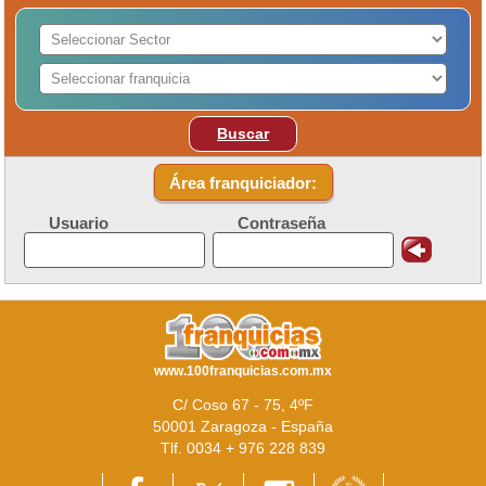
Buscar
Área franquiciador:
Usuario
Contraseña
www.100franquicias.com.mx
C/ Coso 67 - 75, 4ºF
50001 Zaragoza - España
Tlf. 0034 + 976 228 839