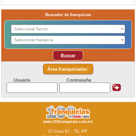
Buscador de franquicias
Buscar
Área franquiciador:
Usuario
Contraseña
www.100franquicias.com.mx
C/ Coso 67 - 75, 4ºF