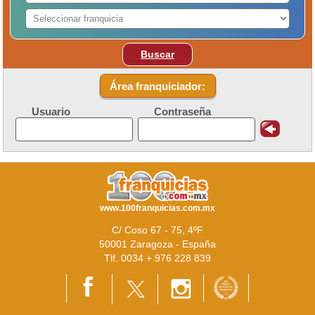
Buscar
Área franquiciador:
Usuario
Contraseña
www.100franquicias.com.mx
C/ Coso 67 - 75, 4ºF
50001 Zaragoza - España
Tlf. 0034 + 976 228 839