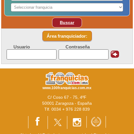
Buscar
Área franquiciador:
Usuario
Contraseña
www.100franquicias.com.mx
C/ Coso 67 - 75, 4ºF
50001 Zaragoza - España
Tlf. 0034 + 976 228 839