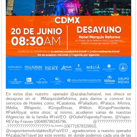
En estos días nuestro operador @azabachetravel, nos ofrece un
desayuno en el #MarquisdeReforma, para darnos a conocer los
servicios de Hoteles como; #Catalonia, #Palladium, #Palace, #Arriva,
#Melia, #Majestic, #GrupoBrisas, #Hilton, #GrupoPresidente,
#ParkRoyal, entre otros; al mismo, acudieron varias de nuestras
#Agencias de la familia #FraVEO; @OutletViajerobyFraveo, @Viajes-
REV-by-Fraveo-100488799245796, @????????????????
-????????????????????-ᵇʸ-ᶠʳᵃᵛᵉᵒ-106771878329910,
@viajesinterinolvidablesByFraVEO , agradecemos a nuestro operador
#AzabacheTravel por este evento, en donde podemos cada una de las