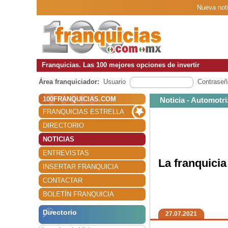
Nueva noti
Franquicias. Las 100 mejores opciones de invertir
Área franquiciador:
Usuario
Contraseñ
100FRANQUICIAS.COM
Noticia - Automotri
FRANQUICIAS ESTRELLA
DIRECTORIO
NOTICIAS
ENTREVISTAS
La franquici
INSERTAR FRANQUICIA
CONTACTAR
BOLETÍN FRANQUICIA
Directorio
27.07.2021