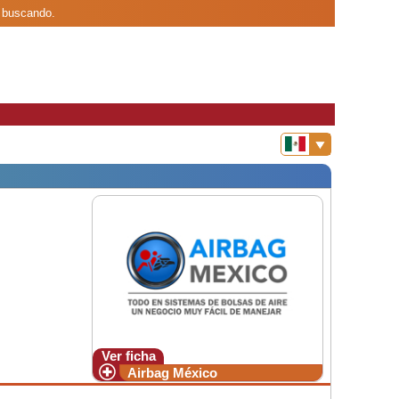
s buscando.
Ver ficha
Airbag México