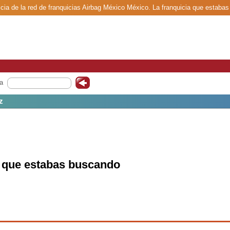
cia de la red de franquicias Airbag México México. La franquicia que estaba
a
z
a que estabas buscando