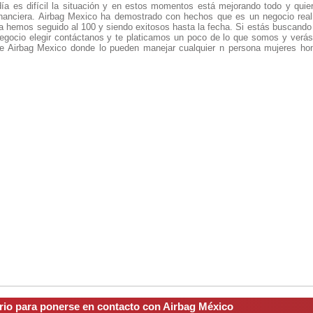
a es difícil la situación y en estos momentos está mejorando todo y quie
 financiera. Airbag Mexico ha demostrado con hechos que es un negocio re
a hemos seguido al 100 y siendo exitosos hasta la fecha. Si estás buscando e
egocio elegir contáctanos y te platicamos un poco de lo que somos y verá
a de Airbag Mexico donde lo pueden manejar cualquier n persona mujeres h
ario para ponerse en contacto con Airbag México