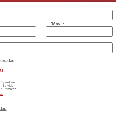
*Móvil:
cionadas
as
SpeeDee
Servicio
Automotriz
as
idad