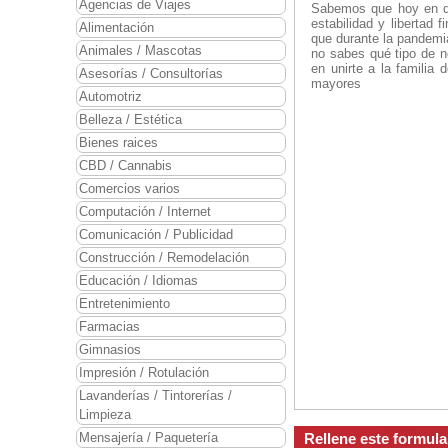
Agencias de Viajes
Sabemos que hoy en dí
estabilidad y libertad
Alimentación
que durante la pandemi
Animales / Mascotas
no sabes qué tipo de n
en unirte a la famili
Asesorías / Consultorías
mayores
Automotriz
Belleza / Estética
Bienes raices
CBD / Cannabis
Comercios varios
Computación / Internet
Comunicación / Publicidad
Construcción / Remodelación
Educación / Idiomas
Entretenimiento
Farmacias
Gimnasios
Impresión / Rotulación
Lavanderías / Tintorerías /
Limpieza
Mensajería / Paquetería
Rellene este formul