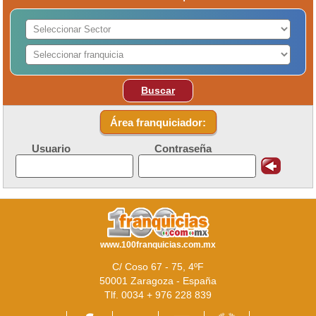
Buscar
Área franquiciador:
Usuario
Contraseña
www.100franquicias.com.mx
C/ Coso 67 - 75, 4ºF
50001 Zaragoza - España
Tlf. 0034 + 976 228 839