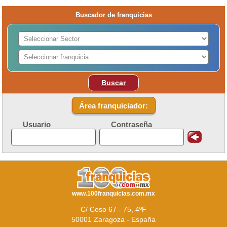
Buscador de franquicias
Buscar
Área franquiciador:
Usuario
Contraseña
www.100franquicias.com.mx
C/ Coso 67 - 75, 4ºF
50001 Zaragoza - España