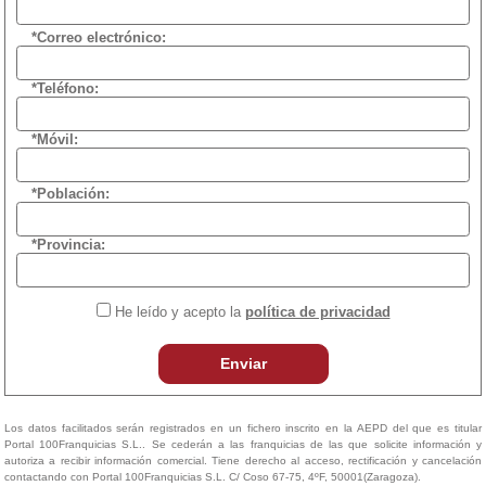
*Correo electrónico:
*Teléfono:
*Móvil:
*Población:
*Provincia:
He leído y acepto la
política de privacidad
Enviar
Los datos facilitados serán registrados en un fichero inscrito en la AEPD del que es titular
Portal 100Franquicias S.L.. Se cederán a las franquicias de las que solicite información y
autoriza a recibir información comercial. Tiene derecho al acceso, rectificación y cancelación
contactando con Portal 100Franquicias S.L. C/ Coso 67-75, 4ºF, 50001(Zaragoza).