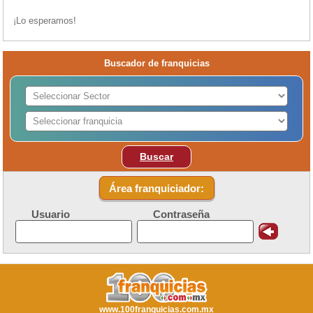
¡Lo esperamos!
Buscador de franquicias
Buscar
Área franquiciador:
Usuario
Contraseña
www.100franquicias.com.mx