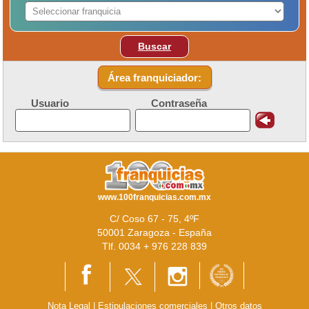
Buscar
Área franquiciador:
Usuario
Contraseña
www.100franquicias.com.mx
C/ Coso 67 - 75, 4ºF
50001 Zaragoza - España
Tlf. 0034 + 976 228 839
Nota Legal
|
Estipulaciones comerciales
|
Otros datos