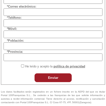
*Correo electrónico:
*Teléfono:
*Móvil:
*Población:
*Provincia:
He leído y acepto la
política de privacidad
Enviar
Los datos facilitados serán registrados en un fichero inscrito en la AEPD del que es titular
Portal 100Franquicias S.L.. Se cederán a las franquicias de las que solicite información y
autoriza a recibir información comercial. Tiene derecho al acceso, rectificación y cancelación
contactando con Portal 100Franquicias S.L. C/ Coso 67-75, 4ºF, 50001(Zaragoza).