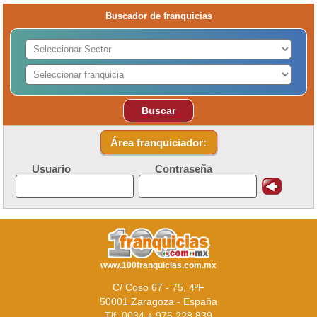
Buscador de franquicias
Buscar
Área franquiciador:
Usuario
Contraseña
www.100franquicias.com.mx
C/ Coso 67 - 75, 4ºF
50001 Zaragoza - España
Tlf. 0034 + 976 228 839