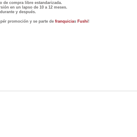
o de compra libre estandarizada.
rsión en un lapso de 10 a 12 meses.
 durante y después.​
ér promoción y se parte de
franquicia
s
Fushi
!