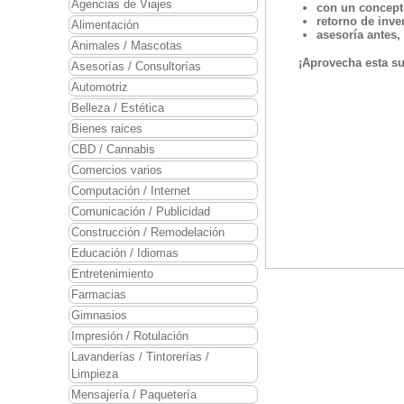
Agencias de Viajes
con un concept
retorno de inve
Alimentación
asesoría antes,
Animales / Mascotas
¡Aprovecha esta sup
Asesorías / Consultorías
Automotriz
Belleza / Estética
Bienes raices
CBD / Cannabis
Comercios varios
Computación / Internet
Comunicación / Publicidad
Construcción / Remodelación
Educación / Idiomas
Entretenimiento
Farmacias
Gimnasios
Impresión / Rotulación
Lavanderías / Tintorerías /
Limpieza
Mensajería / Paquetería