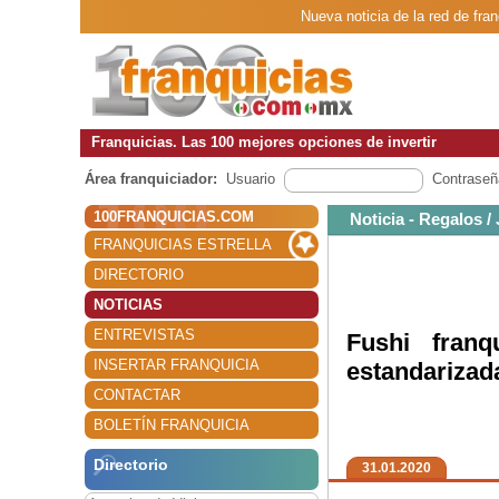
Nueva noticia de la red de fra
Franquicias. Las 100 mejores opciones de invertir
Área franquiciador:
Usuario
Contraseñ
100FRANQUICIAS.COM
Noticia - Regalos /
FRANQUICIAS ESTRELLA
DIRECTORIO
NOTICIAS
ENTREVISTAS
Fushi fran
INSERTAR FRANQUICIA
estandarizad
CONTACTAR
BOLETÍN FRANQUICIA
Directorio
31.01.2020