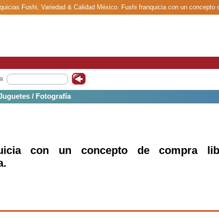
nquicias Fushi, Variedad & Calidad México. Fushi franquicia con un concepto 
a
 Juguetes / Fotografía
quicia con un concepto de compra lib
a.