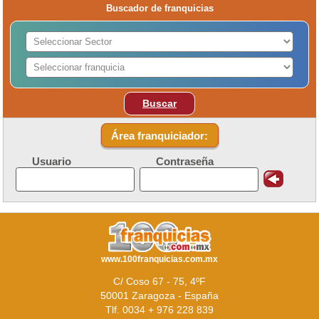
Buscador de franquicias
Buscar
Área franquiciador:
Usuario
Contraseña
www.100franquicias.com.mx
C/ Coso 67 - 75, 4ºF
50001 Zaragoza - España
Tlf. 0034 + 976 228 839