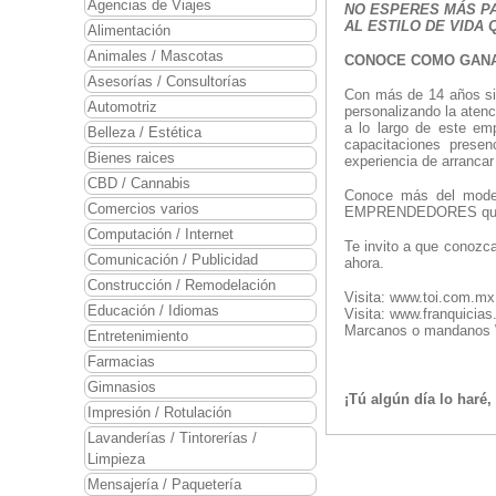
Agencias de Viajes
NO ESPERES MÁS P
AL ESTILO DE VIDA
Alimentación
Animales / Mascotas
CONOCE COMO GANA
Asesorías / Consultorías
Con más de 14 años sie
Automotriz
personalizando la aten
a lo largo de este em
Belleza / Estética
capacitaciones presen
Bienes raices
experiencia de arrancar
CBD / Cannabis
Conoce más del model
Comercios varios
EMPRENDEDORES que h
Computación / Internet
Te invito a que conozca
Comunicación / Publicidad
ahora.
Construcción / Remodelación
Visita: www.toi.com.mx
Educación / Idiomas
Visita: www.franquicia
Marcanos o mandanos W
Entretenimiento
Farmacias
Gimnasios
¡Tú algún día lo haré
Impresión / Rotulación
Lavanderías / Tintorerías /
Limpieza
Mensajería / Paquetería