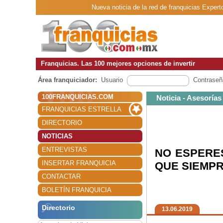
Nueva noticia de la red de franquicias
Franquicias. Las 100 mejores opciones de invertir
Área franquiciador:
Usuario
Contraseñ
100FRANQUICIAS.COM
Noticia - Asesorías
FRANQUICIAS ESTRELLA
DIRECTORIO
NOTICIAS
ENTREVISTAS
NO ESPERES
INSERTAR FRANQUICIA
QUE SIEMP
CONTACTAR
BOLETÍN FRANQUICIA
Directorio
13.06.2019