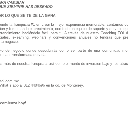
ARA CAMBIAR
 QUE SIEMPRE HAS DESEADO
R LO QUE SE TE DE LA GANA
ndo la franquicia #1 en crear la mejor experiencia memorable, contamos co
ción y fomentando el crecimiento, con todo un equipo de soporte y servicio q
prendimiento haciéndolo fácil para ti. A través de nuestro Coaching TOI
ciales, e-learning, webinars y convenciones anuales no tendrás que pre
 tu negocio.
o de negocio donde descubrirás como ser parte de una comunidad moti
an transformada su vida.
s más de nuestra franquicia, así como el monto de inversión bajo y los atra
s.toi.com.mx
hat´s app al 812 4484696 en la cd. de Monterrey.
, comienza hoy!