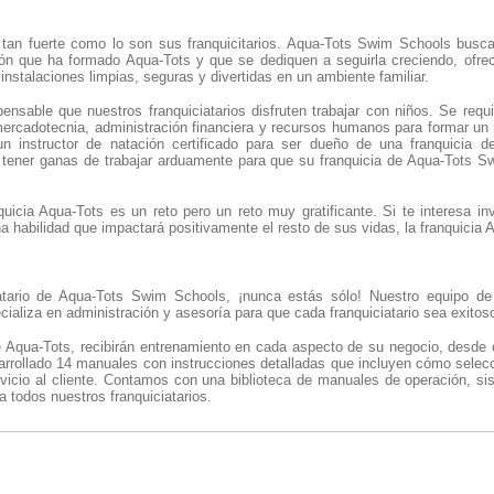
 tan fuerte como lo son sus franquicitarios. Aqua-Tots Swim Schools busca 
ión que ha formado Aqua-Tots y que se dediquen a seguirla creciendo, ofre
instalaciones limpias, seguras y divertidas en un ambiente familiar.
ensable que nuestros franquiciatarios disfruten trabajar con niños. Se requ
 mercadotecnia, administración financiera y recursos humanos para formar un
n instructor de natación certificado para ser dueño de una franquicia d
 tener ganas de trabajar arduamente para que su franquicia de Aqua-Tots 
uicia Aqua-Tots es un reto pero un reto muy gratificante. Si te interesa in
na habilidad que impactará positivamente el resto de sus vidas, la franquicia
atario de Aqua-Tots Swim Schools, ¡nunca estás sólo! Nuestro equipo de 
cializa en administración y asesoría para que cada franquiciatario sea exitos
e Aqua-Tots, recibirán entrenamiento en cada aspecto de su negocio, desde c
rrollado 14 manuales con instrucciones detalladas que incluyen cómo selecci
rvicio al cliente. Contamos con una biblioteca de manuales de operación, si
a todos nuestros franquiciatarios.