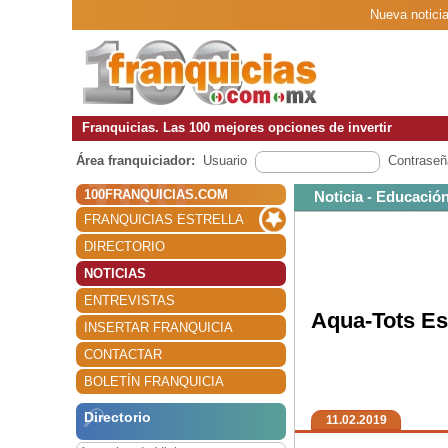
Nueva notici
Franquicias. Las 100 mejores opciones de invertir
Área franquiciador:
Usuario
Contraseñ
100FRANQUICIAS.COM
Noticia - Educación
FRANQUICIAS ESTRELLA
DIRECTORIO
NOTICIAS
ENTREVISTAS
Aqua-Tots Es
INSERTAR FRANQUICIA
CONTACTAR
BOLETÍN FRANQUICIA
Directorio
11.02.2019