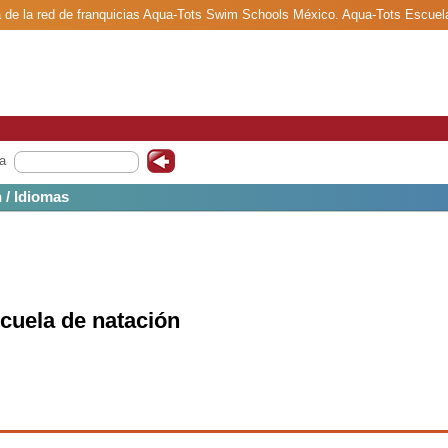
a de la red de franquicias Aqua-Tots Swim Schools México. Aqua-Tots Escuela
a
 / Idiomas
cuela de natación