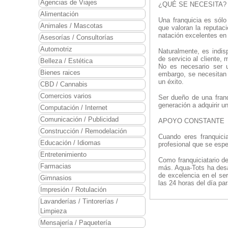
Agencias de Viajes
¿QUÉ SE NECESITA?
Alimentación
Una franquicia es sólo
Animales / Mascotas
que valoran la reputac
natación excelentes en 
Asesorías / Consultorías
Automotriz
Naturalmente, es indisp
de servicio al cliente,
Belleza / Estética
No es necesario ser u
Bienes raices
embargo, se necesitan
un éxito.
CBD / Cannabis
Comercios varios
Ser dueño de una franq
generación a adquirir u
Computación / Internet
Comunicación / Publicidad
APOYO CONSTANTE
Construcción / Remodelación
Cuando eres franquici
Educación / Idiomas
profesional que se espe
Entretenimiento
Como franquiciatario d
Farmacias
más. Aqua-Tots ha desa
de excelencia en el se
Gimnasios
las 24 horas del día par
Impresión / Rotulación
Lavanderías / Tintorerías /
Limpieza
Mensajería / Paquetería