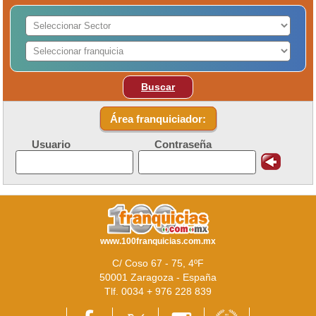
Buscar
Área franquiciador:
Usuario
Contraseña
www.100franquicias.com.mx
C/ Coso 67 - 75, 4ºF
50001 Zaragoza - España
Tlf. 0034 + 976 228 839