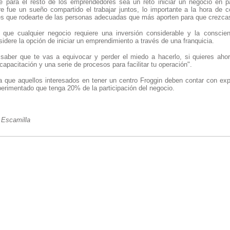
 para el resto de los emprendedores sea un reto iniciar un negocio en p
 fue un sueño compartido el trabajar juntos, lo importante a la hora de c
enes que rodearte de las personas adecuadas que más aporten para que crezc
que cualquier negocio requiere una inversión considerable y la conscien
dere la opción de iniciar un emprendimiento a través de una franquicia.
saber que te vas a equivocar y perder el miedo a hacerlo, si quieres ah
apacitación y una serie de procesos para facilitar tu operación".
 que aquellos interesados en tener un centro Froggin deben contar con expe
perimentado que tenga 20% de la participación del negocio.
 Escamilla