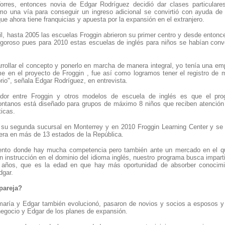
orres, entonces novia de Edgar Rodríguez decidió dar clases particulare
omo una vía para conseguir un ingreso adicional se convirtió con ayuda de
 ahora tiene franquicias y apuesta por la expansión en el extranjero.
cil, hasta 2005 las escuelas Froggin abrieron su primer centro y desde enton
igoroso pues para 2010 estas escuelas de inglés para niños se habían conv
rollar el concepto y ponerlo en marcha de manera integral, yo tenía una em
me en el proyecto de Froggin , fue así como logramos tener el registro de 
brio", señala Edgar Rodríguez, en entrevista.
iador entre Froggin y otros modelos de escuela de inglés es que el pr
ntanos está diseñado para grupos de máximo 8 niños que reciben atención
ticas.
 su segunda sucursal en Monterrey y en 2010 Froggin Learning Center y se 
pera en más de 13 estados de la República.
nto donde hay mucha competencia pero también ante un mercado en el q
 instrucción en el dominio del idioma inglés, nuestro programa busca impart
2 años, que es la edad en que hay más oportunidad de absorber conocim
dgar.
n pareja?
amaría y Edgar también evolucionó, pasaron de novios y socios a esposos 
negocio y Edgar de los planes de expansión.