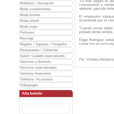
"Lo más seguro es que
Mobiliario / Decoración
comunicación y siempre
adelante, para ello ti
Moda complementos
Moda hombre
El empresario subraya 
recomienda que se consi
Moda infantil
Moda mujer
"Cuando inicias debes 
probado donde tendrás c
Perfumes
Reciclaje
Edgar Rodríguez señala
contar con un socio ex
Regalos / Juguetes / Fotografía
Restaurantes / Cafeterías
Salud / Cuidado especializado
Por: Viridiana Mendoza
Servicios a Domicilio
Servicios especializados
Servicios financieros
Telefonía / Accesorios
Videojuegos
Alta boletín