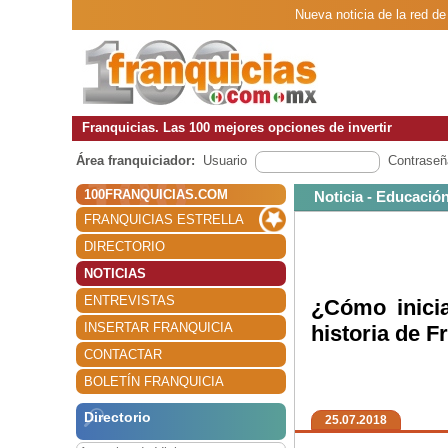
Nueva noticia de la red de
Franquicias. Las 100 mejores opciones de invertir
Área franquiciador:
Usuario
Contraseñ
100FRANQUICIAS.COM
Noticia - Educación
FRANQUICIAS ESTRELLA
DIRECTORIO
NOTICIAS
ENTREVISTAS
¿Cómo inicia
INSERTAR FRANQUICIA
historia de F
CONTACTAR
BOLETÍN FRANQUICIA
Directorio
25.07.2018