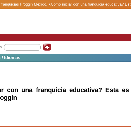
 franquicias Froggin México. ¿Cómo iniciar con una franquicia educativa? Esta
a
 / Idiomas
r con una franquicia educativa? Esta es 
roggin