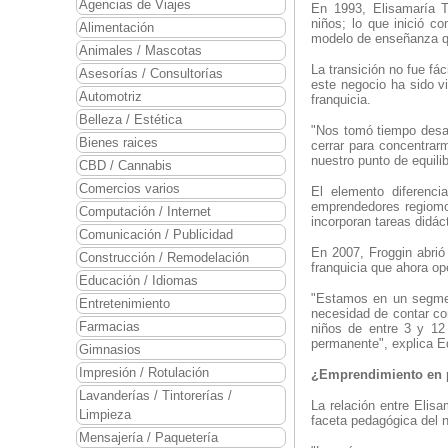
Agencias de Viajes
En 1993, Elisamaría T
niños; lo que inició c
Alimentación
modelo de enseñanza que
Animales / Mascotas
La transición no fue fá
Asesorías / Consultorías
este negocio ha sido v
Automotriz
franquicia.
Belleza / Estética
"Nos tomó tiempo desar
Bienes raices
cerrar para concentrar
nuestro punto de equili
CBD / Cannabis
Comercios varios
El elemento diferenc
emprendedores regiomo
Computación / Internet
incorporan tareas didác
Comunicación / Publicidad
En 2007, Froggin abrió
Construcción / Remodelación
franquicia que ahora o
Educación / Idiomas
"Estamos en un segme
Entretenimiento
necesidad de contar con
Farmacias
niños de entre 3 y 1
permanente", explica E
Gimnasios
Impresión / Rotulación
¿Emprendimiento e
Lavanderías / Tintorerías /
La relación entre Elis
Limpieza
faceta pedagógica del 
Mensajería / Paquetería