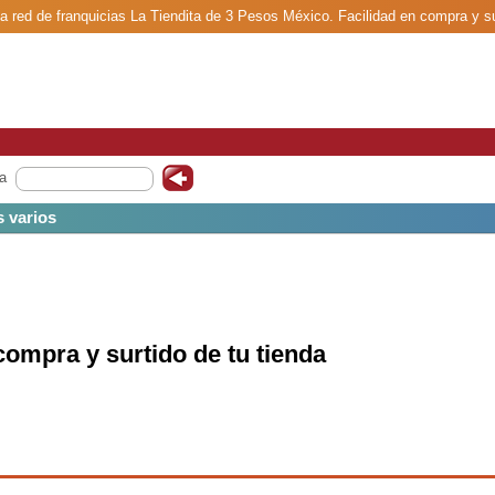
la red de franquicias La Tiendita de 3 Pesos México. Facilidad en compra y sur
a
s varios
compra y surtido de tu tienda