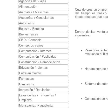
Agencias de Viajes
Alimentación
Cuando eres un emprende
Animales / Mascotas
del tiempo es básic
características que pr
Asesorías / Consultorías
Automotriz
Belleza / Estética
Dentro de las ventaja
Bienes raices
siguientes:
CBD / Cannabis
Comercios varios
Resurtidos autom
Computación / Internet
evaluando el his
Comunicación / Publicidad
Construcción / Remodelación
Educación / Idiomas
Herramienta de e
Entretenimiento
Farmacias
Sistema de cobro
Gimnasios
Impresión / Rotulación
Lavanderías / Tintorerías /
Generación de re
Limpieza
Mensajería / Paquetería