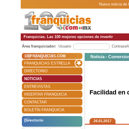
Nueva noticia de 
Franquicias. Las 100 mejores opciones de invertir
Área franquiciador:
Usuario
Contraseñ
100FRANQUICIAS.COM
Noticia - Comercio
FRANQUICIAS ESTRELLA
DIRECTORIO
NOTICIAS
ENTREVISTAS
Facilidad en 
INSERTAR FRANQUICIA
CONTACTAR
BOLETÍN FRANQUICIA
Directorio
26.01.2017