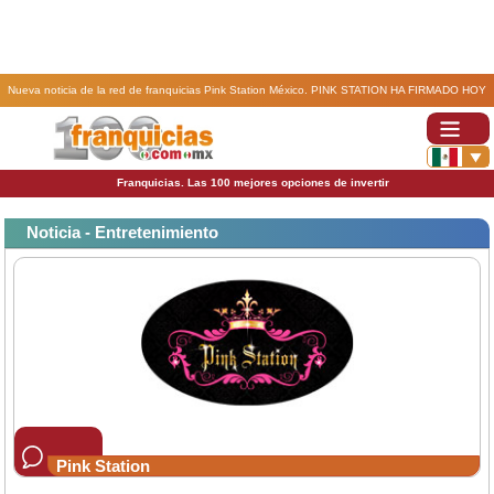
Nueva noticia de la red de franquicias Pink Station México. PINK STATION HA FIRMADO HOY
FRANQUICIA PARA SAN LUIS POTOSÍ.
Franquicias. Las 100 mejores opciones de invertir
Noticia - Entretenimiento
Pink Station