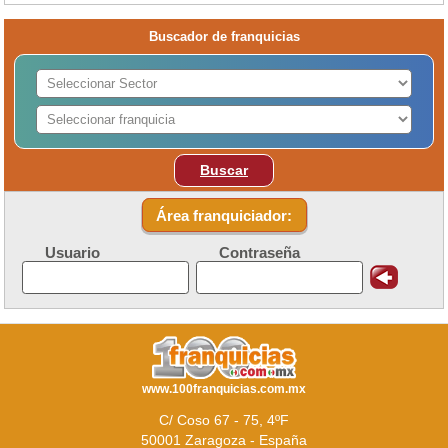
Buscador de franquicias
Buscar
Área franquiciador:
Usuario
Contraseña
www.100franquicias.com.mx
C/ Coso 67 - 75, 4ºF
50001 Zaragoza - España