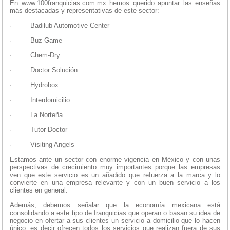
En www.100franquicias.com.mx hemos querido apuntar las enseñas
más destacadas y representativas de este sector:
·
Badilub Automotive Center
·
Buz Game
·
Chem-Dry
·
Doctor Solución
·
Hydrobox
·
Interdomicilio
·
La Norteña
·
Tutor Doctor
·
Visiting Angels
Estamos ante un sector con enorme vigencia en México y con unas
perspectivas de crecimiento muy importantes porque las empresas
ven que este servicio es un añadido que refuerza a la marca y lo
convierte en una empresa relevante y con un buen servicio a los
clientes en general.
Además, debemos señalar que la economía mexicana está
consolidando a este tipo de franquicias que operan o basan su idea de
negocio en ofertar a sus clientes un servicio a domicilio que lo hacen
único, es decir ofrecen todos los servicios que realizan fuera de sus