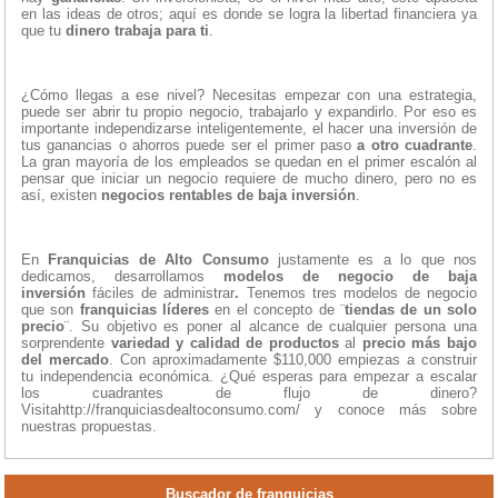
en las ideas de otros; aquí es donde se logra la libertad financiera ya
que tu
dinero trabaja para ti
.
¿Cómo llegas a ese nivel? Necesitas empezar con una estrategia,
puede ser abrir tu propio negocio, trabajarlo y expandirlo. Por eso es
importante independizarse inteligentemente, el hacer una inversión de
tus ganancias o ahorros puede ser el primer paso
a otro cuadrante
.
La gran mayoría de los empleados se quedan en el primer escalón al
pensar que iniciar un negocio requiere de mucho dinero, pero no es
así, existen
negocios rentables de baja inversión
.
En
Franquicias de Alto Consumo
justamente es a lo que nos
dedicamos, desarrollamos
modelos de negocio de baja
inversión
fáciles de administrar
.
Tenemos tres modelos de negocio
que son
franquicias líderes
en el concepto de ¨
tiendas de un solo
precio
¨. Su objetivo es poner al alcance de cualquier persona una
sorprendente
variedad y calidad de productos
al
precio más bajo
del mercado
. Con aproximadamente $110,000 empiezas a construir
tu independencia económica. ¿Qué esperas para empezar a escalar
los cuadrantes de flujo de dinero?
Visitahttp://franquiciasdealtoconsumo.com/ y conoce más sobre
nuestras propuestas.
Buscador de franquicias