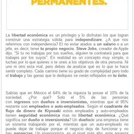
La
libertad económica
es un privilegio y lo disfrutan los que logran
construir una estrategia sólida para
independizare
. ¿A que nos
referimos con independencia? El no estar atados a
un salario
o a un
jefe, es decir, tener
tu propio negocio
.
Steve Jobs
, creador de Apple
dijo, “Si tu no trabajas por tus sueños, alguien te contratará para que
trabajes por los suyos”. En realidad es un concepto muy simple, o
luchas por lo que quieres o te unes a los objetivos de otra persona. Ni
uno ni otro esta mal, pero debes de analizar qué es lo que te hace
sentir completo. Cada camino tiene su grado de complejidad pero todo
el
trabajo
y las ganas que le dediques se verán reflejados en
tu éxito
.
Sabías que en México el 64% de la riqueza la posee el 10% de la
sociedad. ¿Por qué? Solo el 5% de las personas
con
ingresos
son
dueños o inversionistas,
mientras que el 95%
restante son
empleados o auto-empleados
. Según el
cuadrante de
flujo de dinero de Kiyosaki
estos empleados y auto-empleados
tienen
seguridad económica
mas no
libertad económica
. ¿Qué
significa ser
dueño o inversionista
? Un
dueño
de una empresa tiene
un sistema trabajando por el, mientras que un auto-empleado no
puede dejar de trabajar porque el negocio deja de funcionar y no
hay
ganancias
. Un inversionista, es el nivel más alto, este apuesta