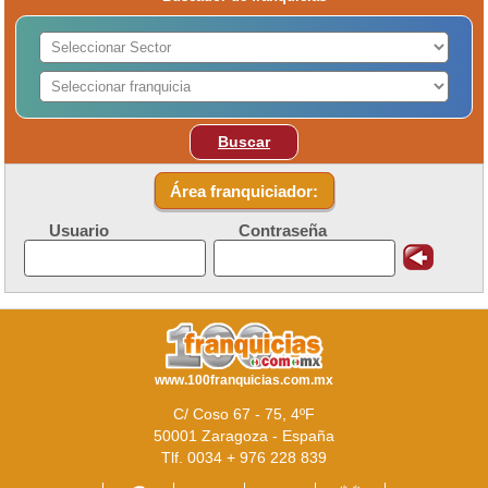
Buscar
Área franquiciador:
Usuario
Contraseña
www.100franquicias.com.mx
C/ Coso 67 - 75, 4ºF
50001 Zaragoza - España
Tlf. 0034 + 976 228 839