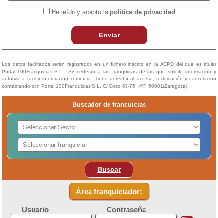
He leído y acepto la
política de privacidad
Enviar
Los datos facilitados serán registrados en un fichero inscrito en la AEPD del que es titular
Portal 100Franquicias S.L.. Se cederán a las franquicias de las que solicite información y
autoriza a recibir información comercial. Tiene derecho al acceso, rectificación y cancelación
contactando con Portal 100Franquicias S.L. C/ Coso 67-75, 4ºF, 50001(Zaragoza).
Buscador de franquicias
Buscar
Área franquiciador:
Usuario
Contraseña