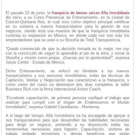
El pasado 22 de junio, la
franquicia de bienes raíces
Alfa Inmobiliaria
dio inicio a su Curso Presencial de Entrenamiento, en la ciudad de
Cancún-Quintana Roo, el cual tuvo como objetivo principal certificar
en su sistema a nuevos franquiciatarios para la gestión de sus
negocios, siendo ésta una muestra de que la franquicia inmobiliaria
continúa su expansión en México, en donde cada vez son más los
emprendedores que se unen a su filosofía de Total Transparencia.
“Quedo convencido de que la decisión tomada es la mejor, me voy
con la convicción de seguir lo aprendido al pie de la letra, y tomar la
filosofía y misión como propia. ¡Gracias por la oportunidad!”
, expresa
Jesús Cortéz - Estado de México.
Dicho Entrenamiento, se enfocó en brindarle a los nuevos
franquiciatarios y sus asesores inmobiliarios, todas las técnicas de
Captación, Ventas y Negociación que caracterizan a la franquicia, y
como cierre del curso se destinaron dos días completos al taller
Business Rich con la firma internacional Action Coach.
“Excelente capacitación, de primera persona verifiqué el trabajo que
realizan para cumplir con el slogan de Enderezamos el Mundo
Inmobiliario”,
expresa Gabriel Castellanos - Monterrey.
A lo largo del tiempo, Alfa Inmobiliaria se ha encargado de apoyar a
sus franquiciatarios para que desarrollen las habilidades necesarias
para dirigir un negocio, poniendo a su disposición todas las
herramientas necesarias para lograrlo: Capacitación, sistema de
trabajo probado, tecnología y demás beneficios que están