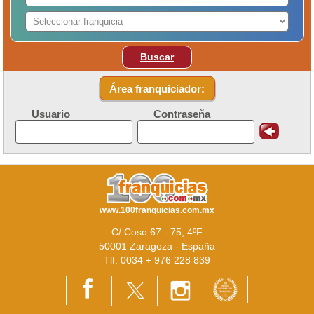
Buscar
Área franquiciador:
Usuario
Contraseña
www.100franquicias.com.mx
C/ Coso 67 - 75, 4ºF
50001 Zaragoza - España
Tlf. 0034 + 976 228 839