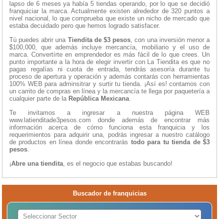
lapso de 6 meses ya había 5 tiendas operando, por lo que se decidió
franquiciar la marca. Actualmente existen alrededor de 320 puntos a
nivel nacional, lo que comprueba que existe un nicho de mercado que
estaba decuidado pero que hemos logrado satisfacer.
Tú puedes abrir una
Tiendita de $3 pesos
, con una inversión menor a
$100,000, que además incluye mercancía, mobiliario y el uso de
marca. Convertírte en emprendedor es más fácil de lo que crees. Un
punto importante a la hora de elegir invertir con La Tiendita es que no
pagas regalías ni cuota de entrada, tendrás asesoría durante tu
proceso de apertura y operación y además contarás con herramientas
100% WEB para adminsitrar y surtir tu tienda. ¡Así es! contamos con
un carrito de compras en línea y la mercancía te llega por paquetería a
cualquier parte de la
República Mexicana
.
Te invitamos a ingresar a nuestra página WEB
www.latienditade3pesos.com donde además de encontrar más
información acerca de cómo funciona esta franquicia y los
requerimientos para adquirir una, podrás ingresar a nuestro catálogo
de productos en línea donde encontrarás
todo para tu tienda de $3
pesos
.
¡
Abre una tiendita
, es el negocio que estabas buscando!
Buscador de franquicias