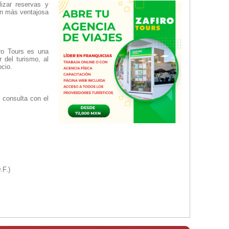
izar reservas y
ión más ventajosa
iro Tours es una
 del turismo, al
ocio.
 consulta con el
F.)