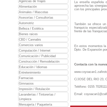
Agencias de Viajes
La enseña española of
aprovecha las sinergias
Alimentación
con los principales pro
Animales / Mascotas
Asesorías / Consultorías
Automotriz
También se ofrece un 
franquicia especializa
Belleza / Estética
frente de las franquici
Bienes raices
CBD / Cannabis
Comercios varios
En estos momentos la f
Dpto. De Expansión por
Computación / Internet
Comunicación / Publicidad
Construcción / Remodelación
Contacta con la nueva
Educación / Idiomas
www.coyoacan1.zafirot
Entretenimiento
Farmacias
C/JOSE DEL RIO 23, 
Gimnasios
Teléfono: 0155 7028111
Impresión / Rotulación
Email: coyoacan1@zafi
Lavanderías / Tintorerías /
Limpieza
Mensajería / Paquetería