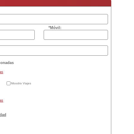
*Móvil:
cionadas
as
Moodrix Viajes
as
idad