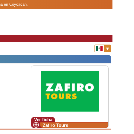
ina en Coyoacan.
Ver ficha
Zafiro Tours