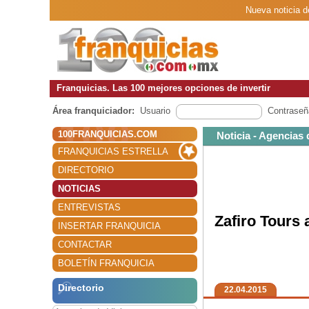
Nueva noticia d
Franquicias. Las 100 mejores opciones de invertir
Área franquiciador:
Usuario
Contraseñ
100FRANQUICIAS.COM
Noticia - Agencias 
FRANQUICIAS ESTRELLA
DIRECTORIO
NOTICIAS
ENTREVISTAS
Zafiro Tours
INSERTAR FRANQUICIA
CONTACTAR
BOLETÍN FRANQUICIA
Directorio
22.04.2015