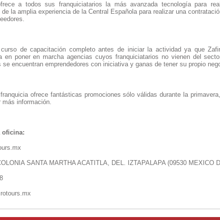
rece a todos sus franquiciatarios la más avanzada tecnología para real
 de la amplia experiencia de la Central Española para realizar una contratac
veedores.
curso de capacitación completo antes de iniciar la actividad ya que Zaf
da en poner en marcha agencias cuyos franquiciatarios no vienen del sector
as se encuentran emprendedores con iniciativa y ganas de tener su propio neg
ranquicia ofrece fantásticas promociones sólo válidas durante la primavera,
 más información.
 oficina:
ours.mx
COLONIA SANTA MARTHA ACATITLA, DEL. IZTAPALAPA (09530 MEXICO D.
8
rotours.mx