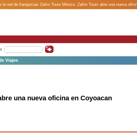
e la red de franquicias Zafiro Tours México. Zafiro Tours abre una nueva ofic
a
de Viajes
 abre una nueva oficina en Coyoacan