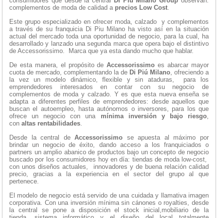
consumidores que desde la central
Di Piú Milano Group
observan:
complementos de moda de calidad a
precios Low Cost
.
Este grupo especializado en ofrecer moda, calzado y complementos
a través de su franquicia Di Piu Milano ha visto así en la situación
actual del mercado toda una oportunidad de negocio, para la cual, ha
desarrollado y lanzado una segunda marca que opera bajo el distintivo
de Accessorissimo. Marca que ya esta dando mucho que hablar.
De esta manera, el propósito de
Accessorissimo
es abarcar mayor
cuota de mercado, complementando la de
Di Piú Milano
, ofreciendo a
la vez un modelo dinámico, flexible y sin ataduras, para los
emprendedores interesados en contar con su negocio de
complementos de moda y calzado. Y es que esta nueva enseña se
adapta a diferentes perfiles de emprendedores: desde aquellos que
buscan el autoempleo, hasta autónomos o inversores, para los que
ofrece un negocio con una
mínima inversión y bajo riesgo
,
con
altas rentabilidades
.
Desde la central de
Accessorissimo
se apuesta al máximo por
brindar un negocio de éxito, dando acceso a los franquiciados o
partners un amplio abanico de productos bajo un concepto de negocio
buscado por los consumidores hoy en día: tiendas de moda low-cost,
con unos diseños actuales, innovadores y de buena relación calidad
precio, gracias a la experiencia en el sector del grupo al que
pertenece.
El modelo de negocio está servido de una cuidada y llamativa imagen
corporativa. Con una inversión mínima sin cánones o royalties, desde
la central se pone a disposición el stock inicial,mobiliario de la
tienda, sistema informático y el diseño del local totalmente