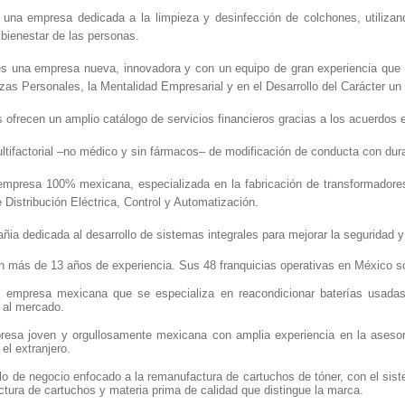
una empresa dedicada a la limpieza y desinfección de colchones, utilizan
 bienestar de las personas.
s una empresa nueva, innovadora y con un equipo de gran experiencia que 
zas Personales, la Mentalidad Empresarial y en el Desarrollo del Carácter u
s ofrecen un amplio catálogo de servicios financieros gracias a los acuerdos 
tifactorial –no médico y sin fármacos– de modificación de conducta con dura
mpresa 100% mexicana, especializada en la fabricación de transformadores 
Distribución Eléctrica, Control y Automatización.
ia dedicada al desarrollo de sistemas integrales para mejorar la seguridad y 
 más de 13 años de experiencia. Sus 48 franquicias operativas en México so
empresa mexicana que se especializa en reacondicionar baterías usadas a
s al mercado.
esa joven y orgullosamente mexicana con amplia experiencia en la asesoría
el extranjero.
o de negocio enfocado a la remanufactura de cartuchos de tóner, con el si
tura de cartuchos y materia prima de calidad que distingue la marca.