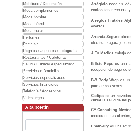
Mobiliario / Decoración
Arréglalo
nace en Méxic
confeccionar con arte y
Moda complementos
Moda hombre
Arreglos Frutales Aly
Moda infantil
eventos.
Moda mujer
Arrenda Seguro
ofrece
Perfumes
efectiva, segura y econ
Reciclaje
Regalos / Juguetes / Fotografía
A Tu Medida
trabaja co
Restaurantes / Cafeterías
Billete Pepe
es una ca
Salud / Cuidado especializado
recepción de pago de se
Servicios a Domicilio
Servicios especializados
BW Body Wrap
es un 
Servicios financieros
para ambos sexos.
Telefonía / Accesorios
Cedips
es un novedoso
Videojuegos
cuidar la salud de las 
Alta boletín
CE Consulting Méxic
medida de sus clientes
Chem-Dry
es una empre