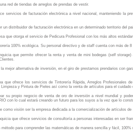
una red de tiendas de arreglos de prendas de vestir.
ece servicios de facturación electrónica a nivel nacional, manteniendo la pr
er un distribuidor de facturación electrónica en un determinado territorio del 
a que otorga el servicio de Pedicura Profesional con los más altos estándar
torería 100% ecológica. Su personal directivo y de staff cuenta con más de 8 
quicia que permite ofrecer la renta y venta de mini bodegas (self storage
lientes.
la mejor alternativa de inversión, en el giro de prestamos prendarios con ga
a que ofrece los servicios de Tintorería Rápida, Arreglos Profesionales 
Limpieza y Pintura de Pieles así como la venta de artículos para el cuidado 
ear su propio negocio de venta de oro de inversión a nivel mundial y pode
O con lo cual estará creando un futuro para los suyos a la vez que lo const
e como visión ser la empresa dedicada a la comercialización de artículos de
quicia que ofrece servicios de consultoría a personas interesadas en ser fran
 método para comprender las matemáticas de manera sencilla y fácil, 100% 