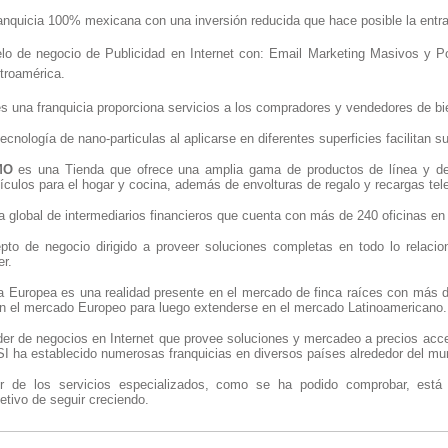
anquicia 100% mexicana con una inversión reducida que hace posible la entrad
lo de negocio de Publicidad en Internet con: Email Marketing Masivos y Po
troamérica.
s una franquicia proporciona servicios a los compradores y vendedores de bien
 tecnología de nano-particulas al aplicarse en diferentes superficies facilitan su
MO
es una Tienda que ofrece una amplia gama de productos de línea y d
rtículos para el hogar y cocina, además de envolturas de regalo y recargas tel
global de intermediarios financieros que cuenta con más de 240 oficinas en
to de negocio dirigido a proveer soluciones completas en todo lo relaci
er.
a Europea es una realidad presente en el mercado de finca raíces con más d
en el mercado Europeo para luego extenderse en el mercado Latinoamericano.
líder de negocios en Internet que provee soluciones y mercadeo a precios a
I ha establecido numerosas franquicias en diversos países alrededor del mu
tor de los servicios especializados, como se ha podido comprobar, est
jetivo de seguir creciendo.