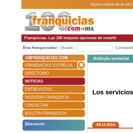
Nueva noticia de la red 
Franquicias. Las 100 mejores opciones de invertir
Área franquiciador:
Usuario
Contraseñ
100FRANQUICIAS.COM
Artículo sectorial
FRANQUICIAS ESTRELLA
DIRECTORIO
NOTICIAS
ENTREVISTAS
Los servicios
INSERTAR FRANQUICIA
CONTACTAR
BOLETÍN FRANQUICIA
Directorio
09.12.2014