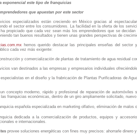
 exponencial este tipo de franquicias
mprendedores que apuestan por este sector
rvicios especializados están creciendo en México gracias al espectacula
do el sector entre los consumidores. La facilidad en la oferta de los servic
 ha propiciado que cada vez sean más los emprendedores que se decidan p
niendo tan buenos resultados y tienen unas grandes perspectivas de crecimi
cias.com.mx
hemos querido destacar las principales enseñas del sector y 
úblico cada vez más exigente:
onstrucción y comercialización de plantas de tratamiento de agua residual 
vicios van destinados a las empresas y empresarios individuales ofreciéndole
especialistas en el diseño y la frabricación de Plantas Purificadoras de Agua
un concepto moderno, rápido y profesional de reparación de automóviles s
e las franquicias económicas, dentro de un giro ampliamente solicitado, nuev
anquicia española especializada en marketing olfativo, eliminación de malos 
quicia dedicada a la comercialización de productos, equipos y accesorio
ionales e internacionales.
ites
provee soluciones energéticas con fines muy precisos: ahorrarle dinero y