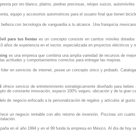
presta por oro blanco, platino, piedras preciosas, relojes suizos, automóviles
nta, equipo y accesorios automotrices para el usuario final que tienen bicicle
 belleza con tecnología de vanguardia a tu alcance. Una franquicia mexican
il para tus fiestas
es un concepto consiste en carritos móviles dotados 
0 años de experiencia en el sector, especializada en proyectos eléctricos y 
hing
es una empresa que combina una amplia variedad de recursos de mejora,
r las actitudes y comportamientos correctos para entregar las mejoras.
 líder en servicios de internet, posee un concepto único y probado. Catalo
é
ofrece servicio de entretenimiento estratégicamente diseñado para bebes 
pto de constante innovación, espacio 100% seguro, ubicación y de la gran ca
elo de negocio enfocado a la personalización de regalos y artículos al gust
rece un negocio rentable con alto retorno de inversión. Piscinas sin cuart
stalación.
aña en el año 1994 y en el 99 funda la empresa en México. Al día de hoy se
.