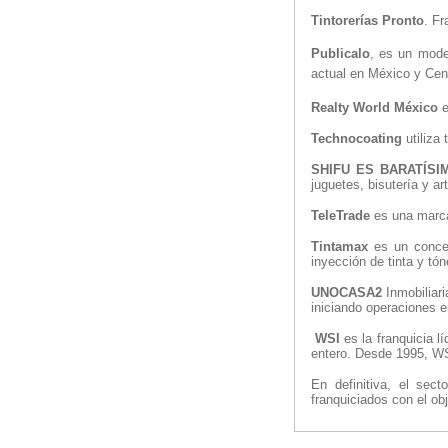
Tintorerías Pronto
. Fr
Publicalo
, es un mode
actual en México y Cen
Realty World México
e
Technocoating
utiliza
SHIFU ES BARATÍSI
juguetes, bisutería y a
TeleTrade
es una marca 
Tintamax
es un concep
inyección de tinta y tón
UNOCASA2
Inmobiliari
iniciando operaciones 
WSI
es la franquicia 
entero. Desde 1995, WS
En definitiva, el sec
franquiciados con el ob