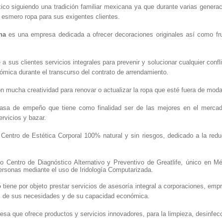
o siguiendo una tradición familiar mexicana ya que durante varias generaci
 esmero ropa para sus exigentes clientes.
ha
es una empresa dedicada a ofrecer decoraciones originales así como fru
 a sus clientes servicios integrales para prevenir y solucionar cualquier con
ómica durante el transcurso del contrato de arrendamiento.
n mucha creatividad para renovar o actualizar la ropa que esté fuera de moda
sa de empeño que tiene como finalidad ser de las mejores en el mercad
rvicios y bazar.
Centro de Estética Corporal 100% natural y sin riesgos, dedicado a la red
 Centro de Diagnóstico Alternativo y Preventivo de Greatlife, único en Mé
personas mediante el uso de Iridología Computarizada.
o
tiene por objeto prestar servicios de asesoría integral a corporaciones, emp
, de sus necesidades y de su capacidad económica.
sa que ofrece productos y servicios innovadores, para la limpieza, desinfec