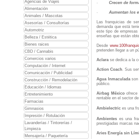
Agencias de Viajes
·
Crecen de forma
Alimentación
·
Aumentan los e
Animales / Mascotas
Las franquicias de se
Asesorías / Consultorías
demanda que está tenien
Automotriz
este tipo de empresas
enseñas que están obte
Belleza / Estética
Bienes raices
Desde
www.100franqui
pretenden llegar a un p
CBD / Cannabis
Comercios varios
Aclara
se dedica a la c
Computación / Internet
Action Coach
. Sus ser
Comunicación / Publicidad
Agua Inmaculada
son 
Construcción / Remodelación
público.
Educación / Idiomas
Airbag México
ofrece 
Entretenimiento
rentable en el sector d
Farmacias
Ambielectric
es una fr
Gimnasios
Impresión / Rotulación
Ambientes
es una fran
Lavanderías / Tintorerías /
prestigiadas marcas nac
Limpieza
Aries Energía sin Lím
Mensajería / Paquetería