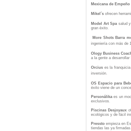
Mexicana de Empeño
Mikel´s
ofrecen herramie
Model Art Spa
salud y
gran éxito.
More Shots Barra móv
ingeniería con más de 1
Ology Business Coac
a la gente a desarrolla
Orcius
es la franquicia
inversión.
OS Espacio para Beb
éxito viene de un conce
Personálika
es un mod
exclusivos.
Piscinas Desjoyaux
of
ecológicos y de fácil in
Pressto
empieza en Esp
tiendas las ya firmadas