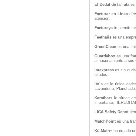
El Dedal de la Tata
es 
Facturar en Línea
ofr
atención.
Factureya
te permite s
Feethaüs
es una empres
GreenClean
es una tin
Guardabox
es una fran
almacenamiento a sus C
Imexpress
es sin duda 
usados.
Ito´s
es la única caden
Lavandería, Planchado, 
Karatbars
le ofrece cr
importante, HEREDITARI
LICA Safety Depot
tien
MatchPoint
es una fran
Kü-Math+
ha creado un