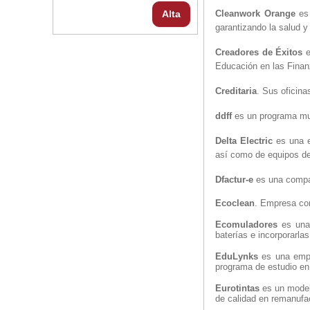
Alta
Cleanwork Orange
es 
garantizando la salud y
Creadores de Éxitos
e
Educación en las Finan
Creditaria
. Sus oficina
ddff
es un programa mul
Delta Electric
es una e
así como de equipos de 
Dfactur-e
es una compañ
Ecoclean
. Empresa con
Ecomuladores
es una 
baterías e incorporarla
EduLynks
es una empr
programa de estudio en 
Eurotintas
es un model
de calidad en remanufac