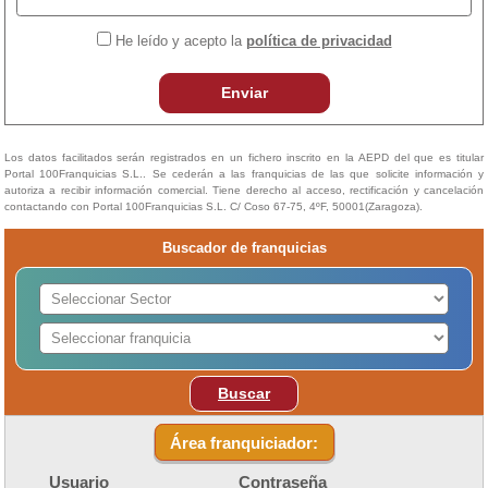
He leído y acepto la
política de privacidad
Enviar
Los datos facilitados serán registrados en un fichero inscrito en la AEPD del que es titular
Portal 100Franquicias S.L.. Se cederán a las franquicias de las que solicite información y
autoriza a recibir información comercial. Tiene derecho al acceso, rectificación y cancelación
contactando con Portal 100Franquicias S.L. C/ Coso 67-75, 4ºF, 50001(Zaragoza).
Buscador de franquicias
Buscar
Área franquiciador:
Usuario
Contraseña