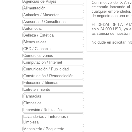
Agencias de Viajes
Con motivo del X Ani
celebrarlo lanzando al
Alimentación
cualquier emprendedor,
Animales / Mascotas
de negocio con una mín
Asesorías / Consultorías
EL DEDAL DE LA TATA l
Automotriz
solo 24.000 USD, ya es 
asistencia de nuestra 
Belleza / Estética
Bienes raices
No dude en solicitar i
CBD / Cannabis
Comercios varios
Computación / Internet
Comunicación / Publicidad
Construcción / Remodelación
Educación / Idiomas
Entretenimiento
Farmacias
Gimnasios
Impresión / Rotulación
Lavanderías / Tintorerías /
Limpieza
Mensajería / Paquetería