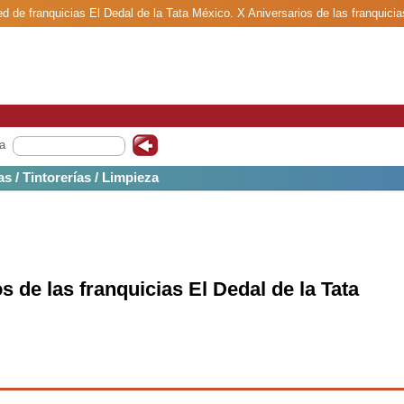
ed de franquicias El Dedal de la Tata México. X Aniversarios de las franquicia
a
as / Tintorerías / Limpieza
s de las franquicias El Dedal de la Tata