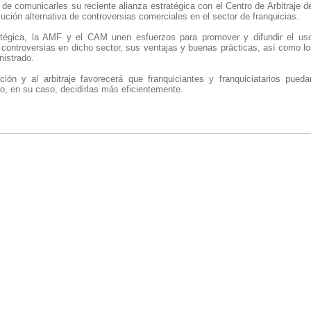
 de comunicarles su reciente alianza estratégica con el Centro de Arbitraje 
lución alternativa de controversias comerciales en el sector de franquicias.
atégica, la AMF y el CAM unen esfuerzos para promover y difundir el us
 controversias en dicho sector, sus ventajas y buenas prácticas, así como l
nistrado.
ión y al arbitraje favorecerá que franquiciantes y franquiciatarios pued
o, en su caso, decidirlas más eficientemente.