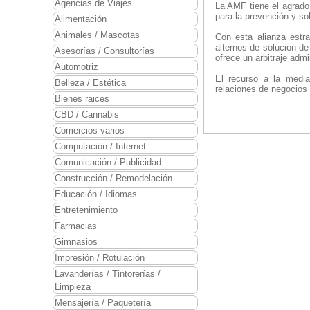
Agencias de Viajes
La AMF tiene el agrado
para la prevención y so
Alimentación
Animales / Mascotas
Con esta alianza estr
alternos de solución de
Asesorías / Consultorías
ofrece un arbitraje admi
Automotriz
El recurso a la mediac
Belleza / Estética
relaciones de negocios 
Bienes raices
CBD / Cannabis
Comercios varios
Computación / Internet
Comunicación / Publicidad
Construcción / Remodelación
Educación / Idiomas
Entretenimiento
Farmacias
Gimnasios
Impresión / Rotulación
Lavanderías / Tintorerías /
Limpieza
Mensajería / Paquetería