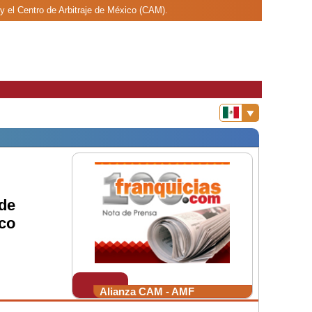
y el Centro de Arbitraje de México (CAM).
de
co
Alianza CAM - AMF