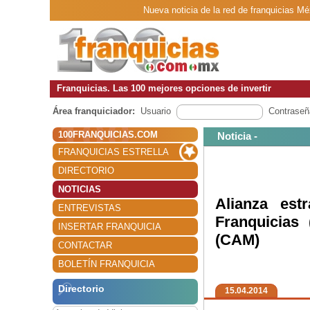
Nueva noticia de la red de franquicias M
Franquicias. Las 100 mejores opciones de invertir
Área franquiciador:
Usuario
Contraseñ
100FRANQUICIAS.COM
Noticia -
FRANQUICIAS ESTRELLA
DIRECTORIO
NOTICIAS
Alianza est
ENTREVISTAS
Franquicias
INSERTAR FRANQUICIA
(CAM)
CONTACTAR
BOLETÍN FRANQUICIA
Directorio
15.04.2014