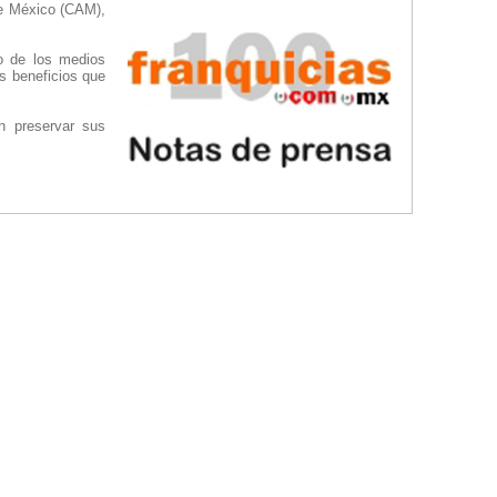
de México (CAM),
o de los medios
os beneficios que
an preservar sus