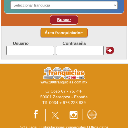
Buscar
Área franquiciador:
Usuario
Contraseña
www.100franquicias.com.mx
C/ Coso 67 - 75, 4ºF
50001 Zaragoza - España
Tlf. 0034 + 976 228 839
Nota Legal
|
Estipulaciones comerciales
|
Otros datos