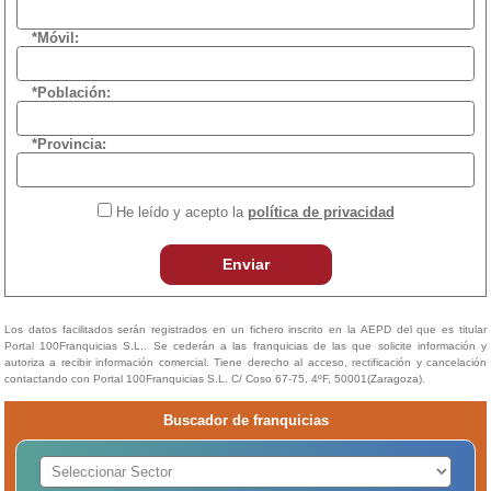
*Móvil:
*Población:
*Provincia:
He leído y acepto la
política de privacidad
Enviar
Los datos facilitados serán registrados en un fichero inscrito en la AEPD del que es titular
Portal 100Franquicias S.L.. Se cederán a las franquicias de las que solicite información y
autoriza a recibir información comercial. Tiene derecho al acceso, rectificación y cancelación
contactando con Portal 100Franquicias S.L. C/ Coso 67-75, 4ºF, 50001(Zaragoza).
Buscador de franquicias