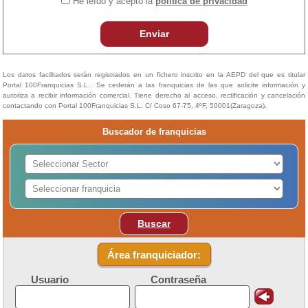
He leído y acepto la
política de privacidad
Enviar
Los datos facilitados serán registrados en un fichero inscrito en la AEPD del que es titular
Portal 100Franquicias S.L.. Se cederán a las franquicias de las que solicite información y
autoriza a recibir información comercial. Tiene derecho al acceso, rectificación y cancelación
contactando con Portal 100Franquicias S.L. C/ Coso 67-75, 4ºF, 50001(Zaragoza).
Buscador de franquicias
Buscar
Área franquiciador:
Usuario
Contraseña