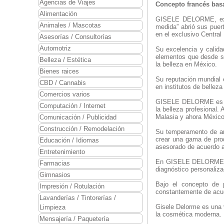
Agencias de Viajes
Concepto francés basa
Alimentación
GISELE DELORME, exit
Animales / Mascotas
medida” abrió sus puer
en el exclusivo Central
Asesorías / Consultorías
Automotriz
Su excelencia y calida
elementos que desde s
Belleza / Estética
la belleza en México.
Bienes raices
Su reputación mundial 
CBD / Cannabis
en institutos de bellez
Comercios varios
GISELE DELORME es una
Computación / Internet
la belleza profesional
Malasia y ahora México
Comunicación / Publicidad
Construcción / Remodelación
Su temperamento de art
crear una gama de prod
Educación / Idiomas
asesorado de acuerdo 
Entretenimiento
En GISELE DELORME es 
Farmacias
diagnóstico personaliza
Gimnasios
Bajo el concepto de 
Impresión / Rotulación
constantemente de acue
Lavanderías / Tintorerías /
Gisele Delorme es una v
Limpieza
la cosmética moderna.
Mensajería / Paquetería