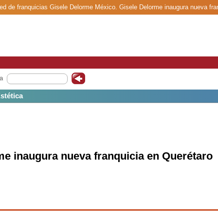
red de franquicias Gisele Delorme México. Gisele Delorme inaugura nueva fra
a
Estética
me inaugura nueva franquicia en Querétaro