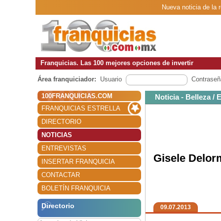
Nueva noticia de la 
Franquicias. Las 100 mejores opciones de invertir
Área franquiciador:
Usuario
Contraseñ
100FRANQUICIAS.COM
Noticia - Belleza / 
FRANQUICIAS ESTRELLA
DIRECTORIO
NOTICIAS
ENTREVISTAS
Gisele Delor
INSERTAR FRANQUICIA
CONTACTAR
BOLETÍN FRANQUICIA
Directorio
09.07.2013