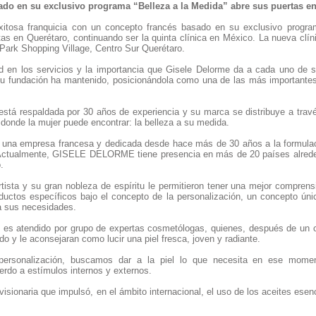
do en su exclusivo programa “Belleza a la Medida” abre sus puertas en
osa franquicia con un concepto francés basado en su exclusivo program
tas en Querétaro, continuando ser la quinta clínica en México. La nueva clín
 Park Shopping Village, Centro Sur Querétaro.
d en los servicios y la importancia que Gisele Delorme da a cada uno de s
u fundación ha mantenido, posicionándola como una de las más importantes
está respaldada por 30 años de experiencia y su marca se distribuye a travé
a donde la mujer puede encontrar: la belleza a su medida.
 empresa francesa y dedicada desde hace más de 30 años a la formulación
. Actualmente, GISELE DELORME tiene presencia en más de 20 países alrede
.
ista y su gran nobleza de espíritu le permitieron tener una mejor comprens
uctos específicos bajo el concepto de la personalización, un concepto únic
a sus necesidades.
atendido por grupo de expertas cosmetólogas, quienes, después de un cuid
do y le aconsejaran como lucir una piel fresca, joven y radiante.
personalización, buscamos dar a la piel lo que necesita en ese mome
rdo a estímulos internos y externos.
isionaria que impulsó, en el ámbito internacional, el uso de los aceites es