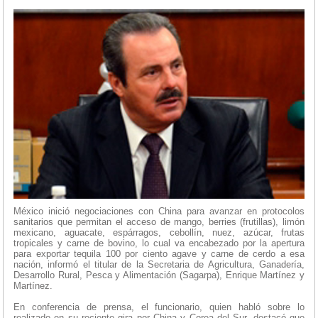
México inició negociaciones con China para avanzar en protocolos
sanitarios que permitan el acceso de mango, berries (frutillas), limón
mexicano, aguacate, espárragos, cebollín, nuez, azúcar, frutas
tropicales y carne de bovino, lo cual va encabezado por la apertura
para exportar tequila 100 por ciento agave y carne de cerdo a esa
nación, informó el titular de la Secretaria de Agricultura, Ganadería,
Desarrollo Rural, Pesca y Alimentación (Sagarpa), Enrique Martínez y
Martínez.
En conferencia de prensa, el funcionario, quien habló sobre lo
realizado en su reciente gira por China y Corea del Sur, destacó que