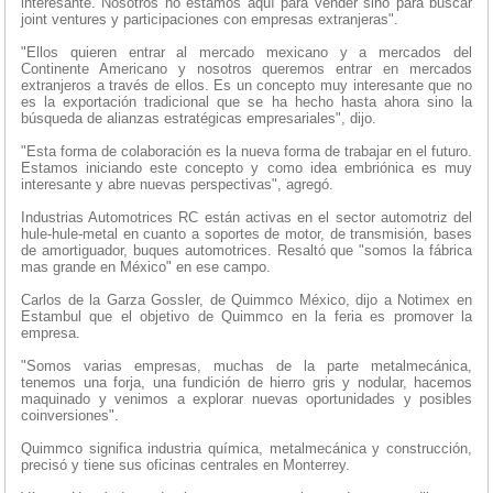
interesante. Nosotros no estamos aquí para vender sino para buscar
joint ventures y participaciones con empresas extranjeras".
"Ellos quieren entrar al mercado mexicano y a mercados del
Continente Americano y nosotros queremos entrar en mercados
extranjeros a través de ellos. Es un concepto muy interesante que no
es la exportación tradicional que se ha hecho hasta ahora sino la
búsqueda de alianzas estratégicas empresariales", dijo.
"Esta forma de colaboración es la nueva forma de trabajar en el futuro.
Estamos iniciando este concepto y como idea embriónica es muy
interesante y abre nuevas perspectivas", agregó.
Industrias Automotrices RC están activas en el sector automotriz del
hule-hule-metal en cuanto a soportes de motor, de transmisión, bases
de amortiguador, buques automotrices. Resaltó que "somos la fábrica
mas grande en México" en ese campo.
Carlos de la Garza Gossler, de Quimmco México, dijo a Notimex en
Estambul que el objetivo de Quimmco en la feria es promover la
empresa.
"Somos varias empresas, muchas de la parte metalmecánica,
tenemos una forja, una fundición de hierro gris y nodular, hacemos
maquinado y venimos a explorar nuevas oportunidades y posibles
coinversiones".
Quimmco significa industria química, metalmecánica y construcción,
precisó y tiene sus oficinas centrales en Monterrey.