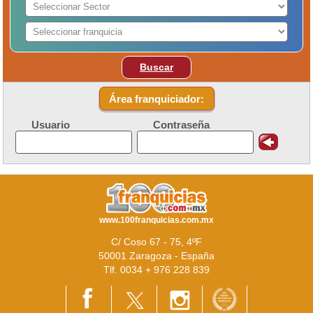
Buscar
Área franquiciador:
Usuario
Contraseña
www.100franquicias.com.mx
C/ Coso 67 - 75, 4ºF
50001 Zaragoza - España
Tlf. 0034 + 976 228 839