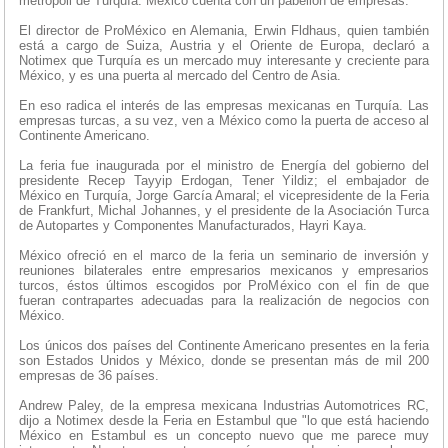
metrópoli de Turquía. México cuenta con un pabellón de empresas.
El director de ProMéxico en Alemania, Erwin Fldhaus, quien también
está a cargo de Suiza, Austria y el Oriente de Europa, declaró a
Notimex que Turquía es un mercado muy interesante y creciente para
México, y es una puerta al mercado del Centro de Asia.
En eso radica el interés de las empresas mexicanas en Turquía. Las
empresas turcas, a su vez, ven a México como la puerta de acceso al
Continente Americano.
La feria fue inaugurada por el ministro de Energía del gobierno del
presidente Recep Tayyip Erdogan, Tener Yildiz; el embajador de
México en Turquía, Jorge García Amaral; el vicepresidente de la Feria
de Frankfurt, Michal Johannes, y el presidente de la Asociación Turca
de Autopartes y Componentes Manufacturados, Hayri Kaya.
México ofreció en el marco de la feria un seminario de inversión y
reuniones bilaterales entre empresarios mexicanos y empresarios
turcos, éstos últimos escogidos por ProMéxico con el fin de que
fueran contrapartes adecuadas para la realización de negocios con
México.
Los únicos dos países del Continente Americano presentes en la feria
son Estados Unidos y México, donde se presentan más de mil 200
empresas de 36 países.
Andrew Paley, de la empresa mexicana Industrias Automotrices RC,
dijo a Notimex desde la Feria en Estambul que "lo que está haciendo
México en Estambul es un concepto nuevo que me parece muy