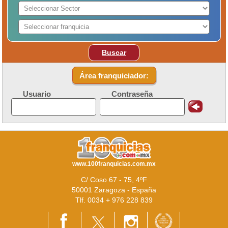
Buscar
Área franquiciador:
Usuario
Contraseña
www.100franquicias.com.mx
C/ Coso 67 - 75, 4ºF
50001 Zaragoza - España
Tlf. 0034 + 976 228 839