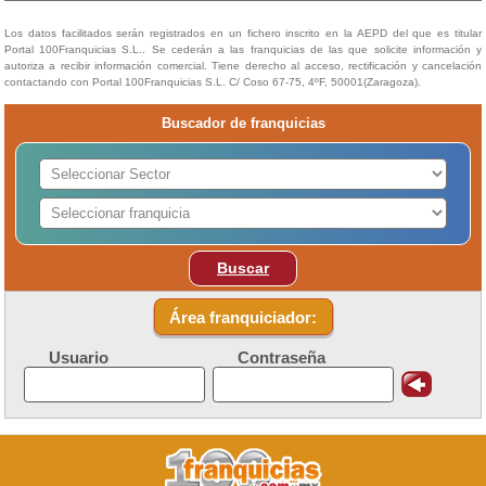
Los datos facilitados serán registrados en un fichero inscrito en la AEPD del que es titular
Portal 100Franquicias S.L.. Se cederán a las franquicias de las que solicite información y
autoriza a recibir información comercial. Tiene derecho al acceso, rectificación y cancelación
contactando con Portal 100Franquicias S.L. C/ Coso 67-75, 4ºF, 50001(Zaragoza).
Buscador de franquicias
Buscar
Área franquiciador:
Usuario
Contraseña