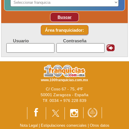
Buscar
Área franquiciador:
Usuario
Contraseña
www.100franquicias.com.mx
C/ Coso 67 - 75, 4ºF
50001 Zaragoza - España
Tlf. 0034 + 976 228 839
Nota Legal
|
Estipulaciones comerciales
|
Otros datos