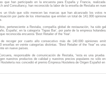
tas que han participado en la encuesta para España y Francia, realizada
 and Consultancy, han reconocido la labor de la enseña de Restalia en nues
es un título que sólo merecen las marcas que han alcanzado los votos n
ntuación por parte de los internautas que emiten un total de 141.000 opinion
s.
os, perteneciente a Restalia, compañía global de restauración, ha sido ga
l año, España’, en la categoría ‘Tapas Bar’, por parte de la empresa holand
ue reconocida encuesta ‘Best Retailer of the Year’.
 de recoger por cuarto año consecutivo más de 140.000 opiniones emit
 enseñas en veinte categorías distintas. “Best Retailer of the Year” es una
nte en nueve países.
orcuera, responsable de comunicación de Restalia, “esta es una prueba 
gen nuestros productos de calidad y nuestros precios populares no sólo en e
 Hostelería nos concedió el premio Empresa Hostelera de Origen Español en