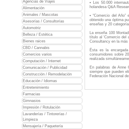
Agencias de Viajes
• Los 50.000 internau
holandesa Q&A Research
Alimentación
Animales / Mascotas
• “Comercio del Año” 
obtenido una óptima pu
Asesorías / Consultorías
enseñas y 20 categoría
Automotriz
La enseña 100 Montadit
Belleza / Estética
título al ‘Comercio de
Bienes raices
Consultancy en la más q
CBD / Cannabis
Ésta es la encargada
Comercios varios
consumidores sobre 200
realizada simultáneame
Computación / Internet
En palabras de Anne C
Comunicación / Publicidad
siempre que pueden eli
Construcción / Remodelación
Federación Nacional de
Educación / Idiomas
Entretenimiento
Farmacias
Gimnasios
Impresión / Rotulación
Lavanderías / Tintorerías /
Limpieza
Mensajería / Paquetería