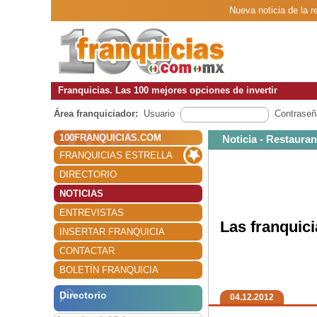
Nueva noticia de la 
Franquicias. Las 100 mejores opciones de invertir
Área franquiciador:
Usuario
Contraseñ
100FRANQUICIAS.COM
Noticia - Restauran
FRANQUICIAS ESTRELLA
DIRECTORIO
NOTICIAS
ENTREVISTAS
Las franquic
INSERTAR FRANQUICIA
CONTACTAR
BOLETÍN FRANQUICIA
Directorio
04.12.2012