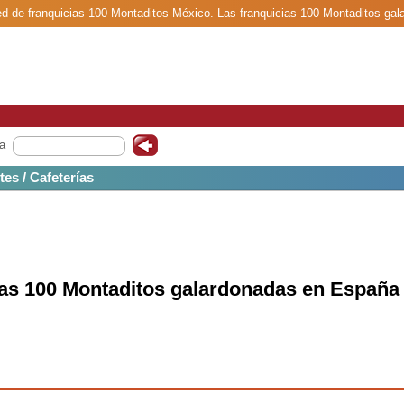
red de franquicias 100 Montaditos México. Las franquicias 100 Montaditos ga
a
tes / Cafeterías
ias 100 Montaditos galardonadas en España