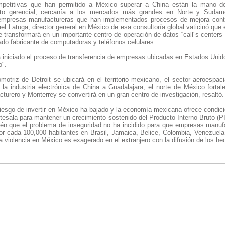
mpetitivas que han permitido a México superar a China están la mano d
lento gerencial, cercanía a los mercados más grandes en Norte y Sudam
 empresas manufactureras que han implementados procesos de mejora conti
l Latuga, director general en México de esa consultoría global vaticinó que
transformará en un importante centro de operación de datos “call´s centers”
do fabricante de computadoras y teléfonos celulares.
a iniciado el proceso de transferencia de empresas ubicadas en Estados Unido
o".
motriz de Detroit se ubicará en el territorio mexicano, el sector aeroespac
, la industria electrónica de China a Guadalajara, el norte de México fortal
urero y Monterrey se convertirá en un gran centro de investigación, resaltó.
riesgo de invertir en México ha bajado y la economía mexicana ofrece condic
tesala para mantener un crecimiento sostenido del Producto Interno Bruto (P
én que el problema de inseguridad no ha incidido para que empresas manufact
r cada 100,000 habitantes en Brasil, Jamaica, Belice, Colombia, Venezuela,
a violencia en México es exagerado en el extranjero con la difusión de los hec