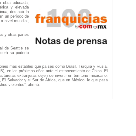
e obra educada,
érica y elevada
nua, destacó la
 en un período de
 a nivel mundial,
s y otras partes
ial de Seattle se
ecerá su poderío
iones más estables que países como Brasil, Turquía y Rusia,
IB), en los próximos años ante el estancamiento de China. El
ureras extranjeras dejen de invertir en territorio mexicano.
 El Salvador y el Sur de África, que en México, lo que pasa
hos violentos”, afirmó.