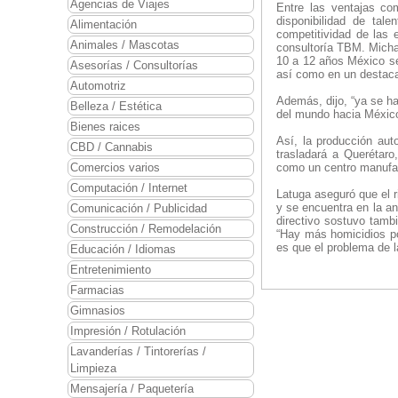
Agencias de Viajes
Entre las ventajas co
disponibilidad de ta
Alimentación
competitividad de las
Animales / Mascotas
consultoría TBM. Michae
10 a 12 años México se 
Asesorías / Consultorías
así como en un destaca
Automotriz
Además, dijo, “ya se h
Belleza / Estética
del mundo hacia Méxic
Bienes raices
Así, la producción auto
CBD / Cannabis
trasladará a Querétaro
Comercios varios
como un centro manufact
Computación / Internet
Latuga aseguró que el 
y se encuentra en la an
Comunicación / Publicidad
directivo sostuvo tambi
Construcción / Remodelación
“Hay más homicidios po
es que el problema de l
Educación / Idiomas
Entretenimiento
Farmacias
Gimnasios
Impresión / Rotulación
Lavanderías / Tintorerías /
Limpieza
Mensajería / Paquetería