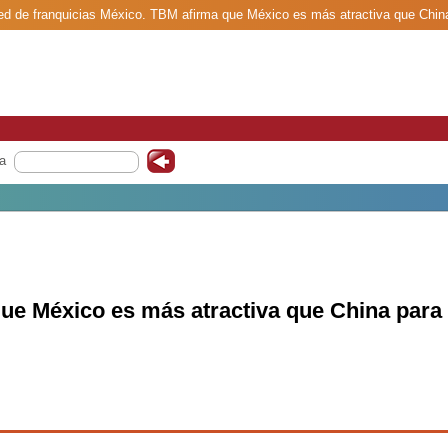
red de franquicias México. TBM afirma que México es más atractiva que Chin
a
ue México es más atractiva que China para