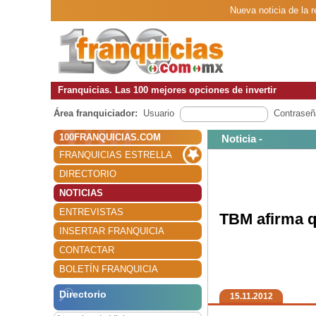
Nueva noticia de la 
Franquicias. Las 100 mejores opciones de invertir
Área franquiciador:
Usuario
Contraseñ
100FRANQUICIAS.COM
Noticia -
FRANQUICIAS ESTRELLA
DIRECTORIO
NOTICIAS
ENTREVISTAS
TBM afirma q
INSERTAR FRANQUICIA
CONTACTAR
BOLETÍN FRANQUICIA
Directorio
15.11.2012