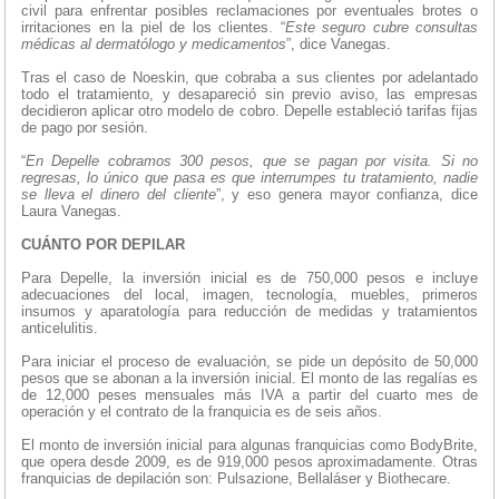
civil para enfrentar posibles reclamaciones por eventuales brotes o
irritaciones en la piel de los clientes. “
Este seguro cubre consultas
médicas al dermatólogo y medicamentos
”, dice Vanegas.
Tras el caso de Noeskin, que cobraba a sus clientes por adelantado
todo el tratamiento, y desapareció sin previo aviso, las empresas
decidieron aplicar otro modelo de cobro. Depelle estableció tarifas fijas
de pago por sesión.
“
En Depelle cobramos 300 pesos, que se pagan por visita. Si no
regresas, lo único que pasa es que interrumpes tu tratamiento, nadie
se lleva el dinero del cliente
”, y eso genera mayor confianza, dice
Laura Vanegas.
CUÁNTO POR DEPILAR
Para Depelle, la inversión inicial es de 750,000 pesos e incluye
adecuaciones del local, imagen, tecnología, muebles, primeros
insumos y aparatología para reducción de medidas y tratamientos
anticelulitis.
Para iniciar el proceso de evaluación, se pide un depósito de 50,000
pesos que se abonan a la inversión inicial. El monto de las regalías es
de 12,000 peses mensuales más IVA a partir del cuarto mes de
operación y el contrato de la franquicia es de seis años.
El monto de inversión inicial para algunas franquicias como BodyBrite,
que opera desde 2009, es de 919,000 pesos aproximadamente. Otras
franquicias de depilación son: Pulsazione, Bellaláser y Biothecare.