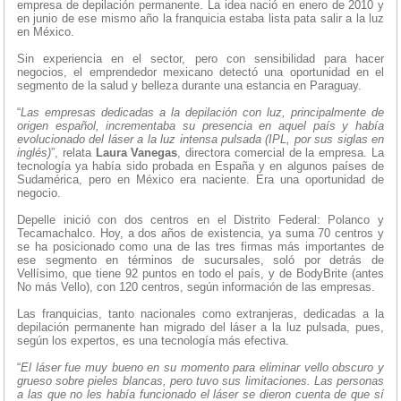
empresa de depilación permanente. La idea nació en enero de 2010 y
en junio de ese mismo año la franquicia estaba lista pata salir a la luz
en México.
Sin experiencia en el sector, pero con sensibilidad para hacer
negocios, el emprendedor mexicano detectó una oportunidad en el
segmento de la salud y belleza durante una estancia en Paraguay.
“
Las empresas dedicadas a la depilación con luz, principalmente de
origen español, incrementaba su presencia en aquel país y había
evolucionado del láser a la luz intensa pulsada (IPL, por sus siglas en
inglés)
”, relata
Laura Vanegas
, directora comercial de la empresa. La
tecnología ya había sido probada en España y en algunos países de
Sudamérica, pero en México era naciente. Era una oportunidad de
negocio.
Depelle inició con dos centros en el Distrito Federal: Polanco y
Tecamachalco. Hoy, a dos años de existencia, ya suma 70 centros y
se ha posicionado como una de las tres firmas más importantes de
ese segmento en términos de sucursales, soló por detrás de
Vellísimo, que tiene 92 puntos en todo el país, y de BodyBrite (antes
No más Vello), con 120 centros, según información de las empresas.
Las franquicias, tanto nacionales como extranjeras, dedicadas a la
depilación permanente han migrado del láser a la luz pulsada, pues,
según los expertos, es una tecnología más efectiva.
“
El láser fue muy bueno en su momento para eliminar vello obscuro y
grueso sobre pieles blancas, pero tuvo sus limitaciones. Las personas
a las que no les había funcionado el láser se dieron cuenta de que sí