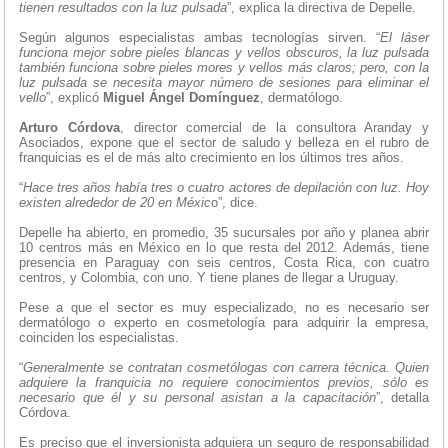
tienen resultados con la luz pulsada
”, explica la directiva de Depelle.
Según algunos especialistas ambas tecnologías sirven. “
El láser
funciona mejor sobre pieles blancas y vellos obscuros, la luz pulsada
también funciona sobre pieles mores y vellos más claros; pero, con la
luz pulsada se necesita mayor número de sesiones para eliminar el
vello
”, explicó
Miguel Ángel Domínguez
, dermatólogo.
Arturo Córdova
, director comercial de la consultora Aranday y
Asociados, expone que el sector de saludo y belleza en el rubro de
franquicias es el de más alto crecimiento en los últimos tres años.
“
Hace tres años había tres o cuatro actores de depilación con luz. Hoy
existen alrededor de 20 en Méxic
o”, dice.
Depelle ha abierto, en promedio, 35 sucursales por año y planea abrir
10 centros más en México en lo que resta del 2012. Además, tiene
presencia en Paraguay con seis centros, Costa Rica, con cuatro
centros, y Colombia, con uno. Y tiene planes de llegar a Uruguay.
Pese a que el sector es muy especializado, no es necesario ser
dermatólogo o experto en cosmetología para adquirir la empresa,
coinciden los especialistas.
“
Generalmente se contratan cosmetólogas con carrera técnica. Quien
adquiere la franquicia no requiere conocimientos previos, sólo es
necesario que él y su personal asistan a la capacitación
”, detalla
Córdova.
Es preciso que el inversionista adquiera un seguro de responsabilidad