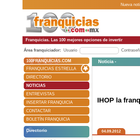
Nueva noti
Franquicias. Las 100 mejores opciones de invertir
Área franquiciador:
Usuario
Contraseñ
100FRANQUICIAS.COM
Noticia -
FRANQUICIAS ESTRELLA
DIRECTORIO
NOTICIAS
ENTREVISTAS
IHOP la fran
INSERTAR FRANQUICIA
CONTACTAR
BOLETÍN FRANQUICIA
Directorio
04.09.2012