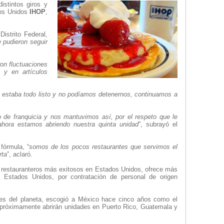
stintos giros y
dos Unidos
IHOP
,
istrito Federal,
 pudieron seguir
ron fluctuaciones
y en artículos
 estaba todo listo y no podíamos detenernos, continuamos a
 franquicia y nos mantuvimos así, por el respeto que le
ahora estamos abriendo nuestra quinta unidad
”, subrayó el
fórmula, “
somos de los pocos restaurantes que servimos el
rta
”, aclaró.
 restauranteros más exitosos en Estados Unidos, ofrece más
, Estados Unidos, por contratación de personal de origen
ses del planeta, escogió a México hace cinco años como el
s y próximamente abrirán unidades en Puerto Rico, Guatemala y