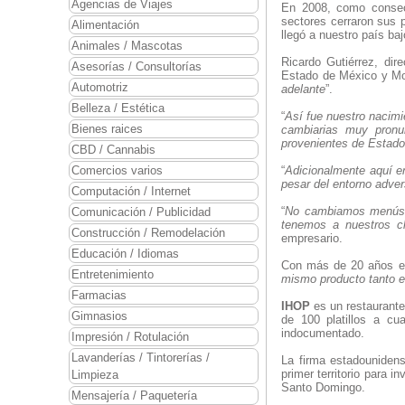
Agencias de Viajes
En 2008, como consecu
sectores cerraron sus
Alimentación
llegó a nuestro país ba
Animales / Mascotas
Ricardo Gutiérrez, dir
Asesorías / Consultorías
Estado de México y Mo
Automotriz
adelante
”.
Belleza / Estética
“
Así fue nuestro nacimi
Bienes raices
cambiarias muy pronu
provenientes de Estad
CBD / Cannabis
Comercios varios
“
Adicionalmente aquí e
pesar del entorno adve
Computación / Internet
“
No cambiamos menús, 
Comunicación / Publicidad
tenemos a nuestros cl
Construcción / Remodelación
empresario.
Educación / Idiomas
Con más de 20 años en l
Entretenimiento
mismo producto tanto e
Farmacias
IHOP
es un restaurant
Gimnasios
de 100 platillos a cu
indocumentado.
Impresión / Rotulación
Lavanderías / Tintorerías /
La firma estadouniden
primer territorio para 
Limpieza
Santo Domingo.
Mensajería / Paquetería