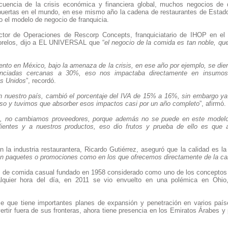
encia de la crisis económica y financiera global, muchos negocios de di
 puertas en el mundo, en ese mismo año la cadena de restaurantes de Esta
jo el modelo de negocio de franquicia.
ector de Operaciones de Rescorp Concepts, franquiciatario de IHOP en el D
relos, dijo a EL UNIVERSAL que “
el negocio de la comida es tan noble, que
ento en México, bajo la amenaza de la crisis, en ese año por ejemplo, se die
nciadas cercanas a 30%, eso nos impactaba directamente en insumos 
os Unidos
”, recordó.
n nuestro país, cambió el porcentaje del IVA de 15% a 16%, sin embargo ya
rso y tuvimos que absorber esos impactos casi por un año completo
”, afirmó.
no cambiamos proveedores, porque además no se puede en este modelo de
ientes y a nuestros productos, eso dio frutos y prueba de ello es que 
a industria restaurantera, Ricardo Gutiérrez, aseguró que la calidad es la 
n paquetes o promociones como en los que ofrecemos directamente de la ca
e de comida casual fundado en 1958 considerado como uno de los conceptos
alquier hora del día, en 2011 se vio envuelto en una polémica en Ohio
se que tiene importantes planes de expansión y penetración en varios paí
invertir fuera de sus fronteras, ahora tiene presencia en los Emiratos Árabe