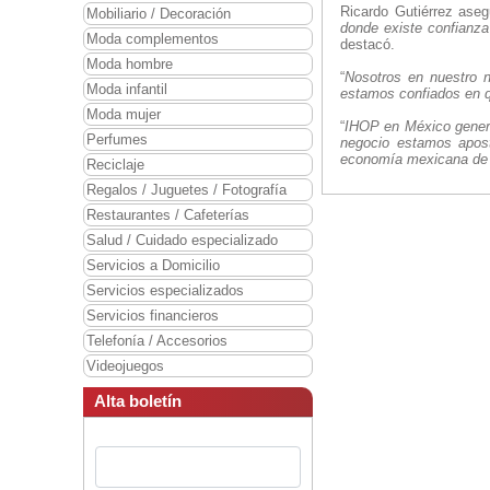
Ricardo Gutiérrez ase
Mobiliario / Decoración
donde existe confianza
Moda complementos
destacó.
Moda hombre
“
Nosotros en nuestro n
Moda infantil
estamos confiados en q
Moda mujer
“
IHOP en México genera
Perfumes
negocio estamos apost
economía mexicana de
Reciclaje
Regalos / Juguetes / Fotografía
Restaurantes / Cafeterías
Salud / Cuidado especializado
Servicios a Domicilio
Servicios especializados
Servicios financieros
Telefonía / Accesorios
Videojuegos
Alta boletín